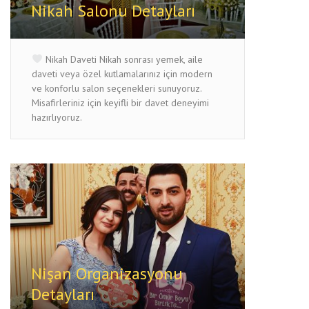
Nikah Salonu Detayları
Nikah Daveti Nikah sonrası yemek, aile
daveti veya özel kutlamalarınız için modern
ve konforlu salon seçenekleri sunuyoruz.
Misafirleriniz için keyifli bir davet deneyimi
hazırlıyoruz.
Nişan Organizasyonu
Detayları