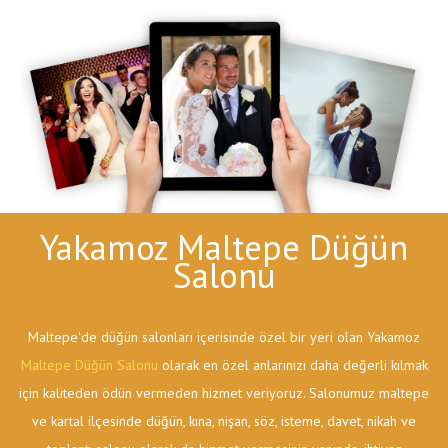
Yakamoz Maltepe Düğün
Salonu
Maltepe'de düğün salonları içerisinde özel bir yeri olan Yakamoz
Maltepe Düğün Salonu
olarak en özel anlarınızı daha değerli kılmak
için kaliteden ödün vermeden hizmet veriyoruz. Salonumuz maltepe
ve kartal ilçesinde düğün, kına, nişan, söz, isteme, davet, nikah ve