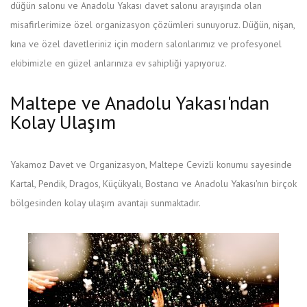
düğün salonu ve Anadolu Yakası davet salonu arayışında olan
misafirlerimize özel organizasyon çözümleri sunuyoruz. Düğün, nişan,
kına ve özel davetleriniz için modern salonlarımız ve profesyonel
ekibimizle en güzel anlarınıza ev sahipliği yapıyoruz.
Maltepe ve Anadolu Yakası'ndan
Kolay Ulaşım
Yakamoz Davet ve Organizasyon, Maltepe Cevizli konumu sayesinde
Kartal, Pendik, Dragos, Küçükyalı, Bostancı ve Anadolu Yakası'nın birçok
bölgesinden kolay ulaşım avantajı sunmaktadır.