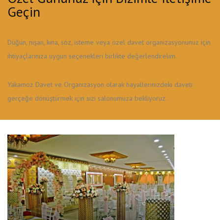
Geçin
Düğün, nişan, kına, söz, isteme veya özel davet organizasyonunuz için
ihtiyaçlarınıza uygun seçenekleri birlikte değerlendirelim.
Yakamoz Davet ve Organizasyon olarak hayallerinizdeki daveti
gerçeğe dönüştürmek için sizi salonumuza bekliyoruz.