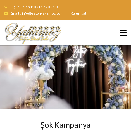
Düğün Salonu:
0 216 370 56 06
Email :
info@salonyakamoz.com
Kurumsal
ANA SAYFA
HIZMETLERIMIZ
MENÜLER
GALERI
BLOG
İLETIŞIM
Şok Kampanya