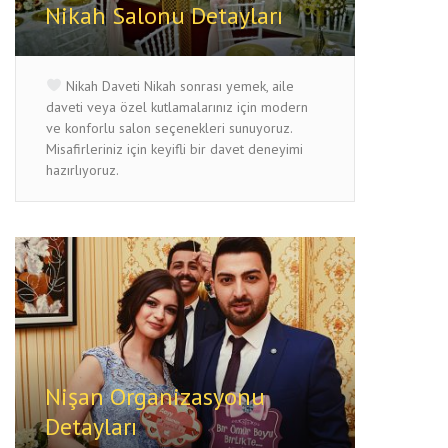
Nikah Salonu Detayları
Nikah Daveti Nikah sonrası yemek, aile
daveti veya özel kutlamalarınız için modern
ve konforlu salon seçenekleri sunuyoruz.
Misafirleriniz için keyifli bir davet deneyimi
hazırlıyoruz.
Nişan Organizasyonu
Detayları