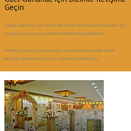
Geçin
Düğün, nişan, kına, söz, isteme veya özel davet organizasyonunuz için
ihtiyaçlarınıza uygun seçenekleri birlikte değerlendirelim.
Yakamoz Davet ve Organizasyon olarak hayallerinizdeki daveti
gerçeğe dönüştürmek için sizi salonumuza bekliyoruz.