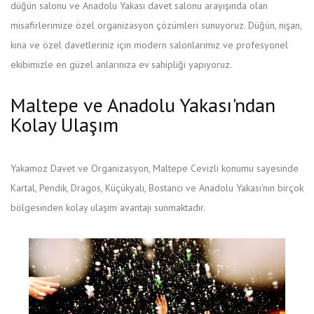
düğün salonu ve Anadolu Yakası davet salonu arayışında olan
misafirlerimize özel organizasyon çözümleri sunuyoruz. Düğün, nişan,
kına ve özel davetleriniz için modern salonlarımız ve profesyonel
ekibimizle en güzel anlarınıza ev sahipliği yapıyoruz.
Maltepe ve Anadolu Yakası'ndan
Kolay Ulaşım
Yakamoz Davet ve Organizasyon, Maltepe Cevizli konumu sayesinde
Kartal, Pendik, Dragos, Küçükyalı, Bostancı ve Anadolu Yakası'nın birçok
bölgesinden kolay ulaşım avantajı sunmaktadır.