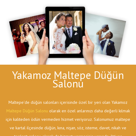
Yakamoz Maltepe Düğün
Salonu
Maltepe'de düğün salonları içerisinde özel bir yeri olan Yakamoz
Maltepe Düğün Salonu
olarak en özel anlarınızı daha değerli kılmak
için kaliteden ödün vermeden hizmet veriyoruz. Salonumuz maltepe
ve kartal ilçesinde düğün, kına, nişan, söz, isteme, davet, nikah ve