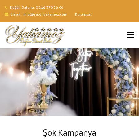
Düğün Salonu:
0 216 370 56 06
Email :
info@salonyakamoz.com
Kurumsal
ANA SAYFA
HIZMETLERIMIZ
MENÜLER
GALERI
BLOG
İLETIŞIM
Şok Kampanya