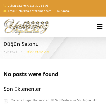
Düğün Salonu:
0 216 370 56 06
Email :
info@salonyakamoz.com
Kurumsal
ANA SAYFA
HIZMETLERIMIZ
Düğün Salonu
MENÜLER
HOMEPAGE
NIŞAN MEKANLARI
GALERI
BLOG
No posts were found
İLETIŞIM
Son Eklenenler
Maltepe Düğün Konseptleri 2026 | Modern ve Şık Düğün Fikri