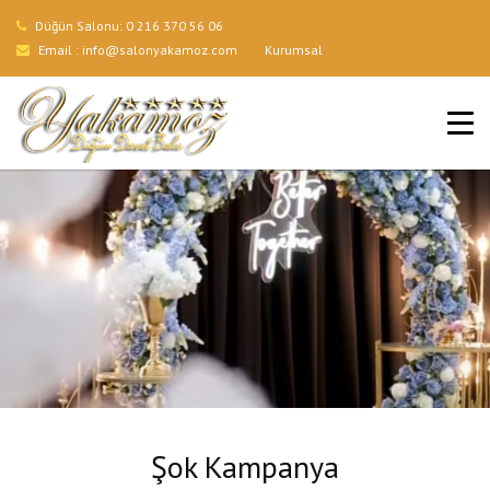
Düğün Salonu:
0 216 370 56 06
Email :
info@salonyakamoz.com
Kurumsal
ANA SAYFA
HIZMETLERIMIZ
MENÜLER
GALERI
BLOG
İLETIŞIM
Şok Kampanya