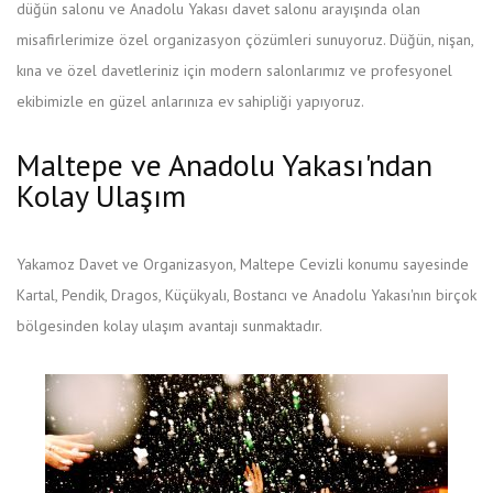
düğün salonu ve Anadolu Yakası davet salonu arayışında olan
misafirlerimize özel organizasyon çözümleri sunuyoruz. Düğün, nişan,
kına ve özel davetleriniz için modern salonlarımız ve profesyonel
ekibimizle en güzel anlarınıza ev sahipliği yapıyoruz.
Maltepe ve Anadolu Yakası'ndan
Kolay Ulaşım
Yakamoz Davet ve Organizasyon, Maltepe Cevizli konumu sayesinde
Kartal, Pendik, Dragos, Küçükyalı, Bostancı ve Anadolu Yakası'nın birçok
bölgesinden kolay ulaşım avantajı sunmaktadır.