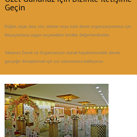
Geçin
Düğün, nişan, kına, söz, isteme veya özel davet organizasyonunuz için
ihtiyaçlarınıza uygun seçenekleri birlikte değerlendirelim.
Yakamoz Davet ve Organizasyon olarak hayallerinizdeki daveti
gerçeğe dönüştürmek için sizi salonumuza bekliyoruz.