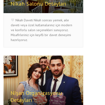
Nikah Salonu Detayları
Nikah Daveti Nikah sonrası yemek, aile
daveti veya özel kutlamalarınız için modern
ve konforlu salon seçenekleri sunuyoruz.
Misafirleriniz için keyifli bir davet deneyimi
hazırlıyoruz.
Nişan Organizasyonu
Detayları