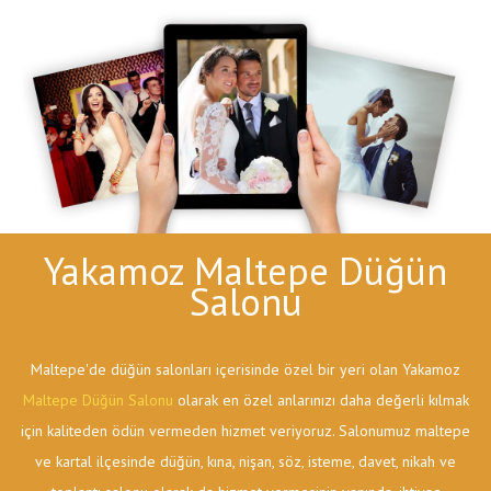
Yakamoz Maltepe Düğün
Salonu
Maltepe'de düğün salonları içerisinde özel bir yeri olan Yakamoz
Maltepe Düğün Salonu
olarak en özel anlarınızı daha değerli kılmak
için kaliteden ödün vermeden hizmet veriyoruz. Salonumuz maltepe
ve kartal ilçesinde düğün, kına, nişan, söz, isteme, davet, nikah ve