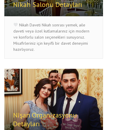
Nikah Salonu Detayları
Nikah Daveti Nikah sonrası yemek, aile
daveti veya özel kutlamalarınız için modern
ve konforlu salon seçenekleri sunuyoruz.
Misafirleriniz için keyifli bir davet deneyimi
hazırlıyoruz.
Nişan Organizasyonu
Detayları