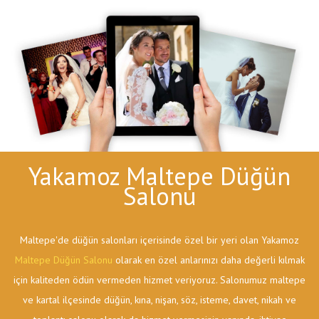
Yakamoz Maltepe Düğün
Salonu
Maltepe'de düğün salonları içerisinde özel bir yeri olan Yakamoz
Maltepe Düğün Salonu
olarak en özel anlarınızı daha değerli kılmak
için kaliteden ödün vermeden hizmet veriyoruz. Salonumuz maltepe
ve kartal ilçesinde düğün, kına, nişan, söz, isteme, davet, nikah ve