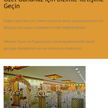
Geçin
Düğün, nişan, kına, söz, isteme veya özel davet organizasyonunuz için
ihtiyaçlarınıza uygun seçenekleri birlikte değerlendirelim.
Yakamoz Davet ve Organizasyon olarak hayallerinizdeki daveti
gerçeğe dönüştürmek için sizi salonumuza bekliyoruz.