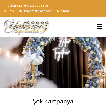
Düğün Salonu:
0 216 370 56 06
Email :
info@salonyakamoz.com
Kurumsal
ANA SAYFA
HIZMETLERIMIZ
MENÜLER
GALERI
BLOG
İLETIŞIM
Şok Kampanya