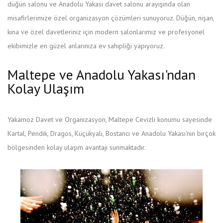
düğün salonu ve Anadolu Yakası davet salonu arayışında olan
misafirlerimize özel organizasyon çözümleri sunuyoruz. Düğün, nişan,
kına ve özel davetleriniz için modern salonlarımız ve profesyonel
ekibimizle en güzel anlarınıza ev sahipliği yapıyoruz.
Maltepe ve Anadolu Yakası'ndan
Kolay Ulaşım
Yakamoz Davet ve Organizasyon, Maltepe Cevizli konumu sayesinde
Kartal, Pendik, Dragos, Küçükyalı, Bostancı ve Anadolu Yakası'nın birçok
bölgesinden kolay ulaşım avantajı sunmaktadır.