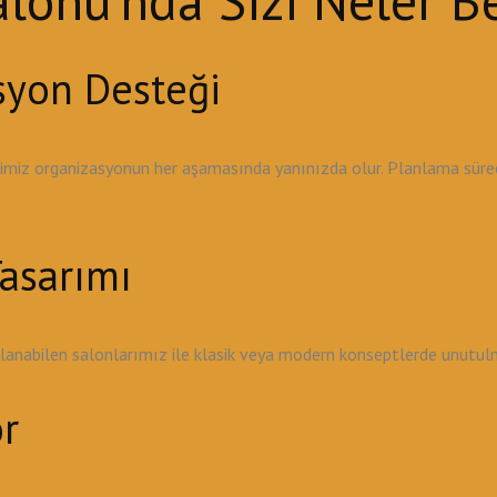
onu'nda Sizi Neler Be
syon Desteği
ibimiz organizasyonun her aşamasında yanınızda olur. Planlama sü
asarımı
ırlanabilen salonlarımız ile klasik veya modern konseptlerde unutu
r