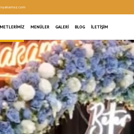
onyakamoz.com
ZMETLERIMIZ
MENÜLER
GALERI
BLOG
İLETIŞIM