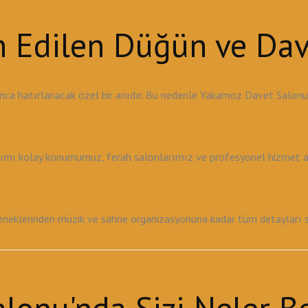
ih Edilen Düğün ve Da
nca hatırlanacak özel bir anıdır. Bu nedenle Yakamoz Davet Salon
şımı kolay konumumuz, ferah salonlarımız ve profesyonel hizmet anl
klerinden müzik ve sahne organizasyonuna kadar tüm detayları sizin