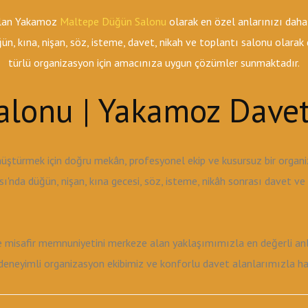
 olan Yakamoz
Maltepe Düğün Salonu
olarak en özel anlarınızı daha
n, kına, nişan, söz, isteme, davet, nikah ve toplantı salonu olara
türlü organizasyon için amacınıza uygun çözümler sunmaktadır.
lonu | Yakamoz Davet
üştürmek için doğru mekân, profesyonel ekip ve kusursuz bir orga
'nda düğün, nişan, kına gecesi, söz, isteme, nikâh sonrası davet v
ve misafir memnuniyetini merkeze alan yaklaşımımızla en değerli anla
neyimli organizasyon ekibimiz ve konforlu davet alanlarımızla hayal