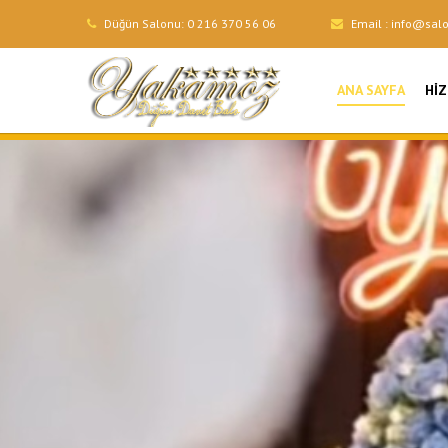
Düğün Salonu:
0 216 370 56 06
Email :
info@sal
ANA SAYFA
HI