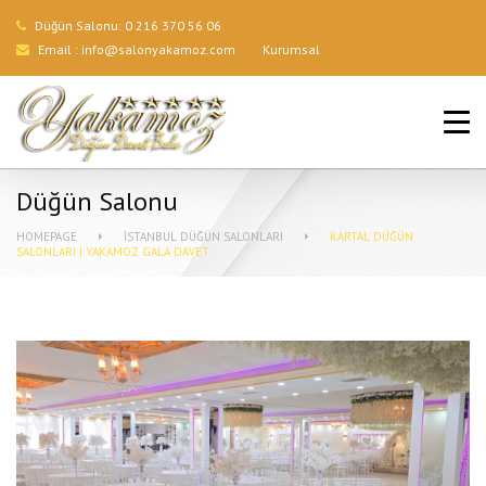
Düğün Salonu:
0 216 370 56 06
Email :
info@salonyakamoz.com
Kurumsal
ANA SAYFA
HIZMETLERIMIZ
Düğün Salonu
MENÜLER
HOMEPAGE
İSTANBUL DÜĞÜN SALONLARI
KARTAL DÜĞÜN
SALONLARI | YAKAMOZ GALA DAVET
GALERI
BLOG
İLETIŞIM