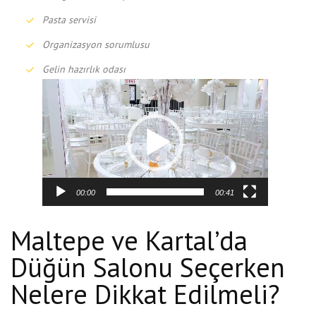
Pasta servisi
Organizasyon sorumlusu
Gelin hazırlık odası
Video
oynatıcı
00:00
00:41
Maltepe ve Kartal’da
Düğün Salonu Seçerken
Nelere Dikkat Edilmeli?