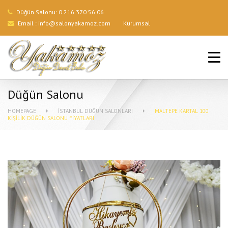
Düğün Salonu:
0 216 370 56 06
Email :
info@salonyakamoz.com
Kurumsal
ANA SAYFA
HIZMETLERIMIZ
Düğün Salonu
MENÜLER
HOMEPAGE
İSTANBUL DÜĞÜN SALONLARI
MALTEPE KARTAL 100
KIŞILIK DÜĞÜN SALONU FIYATLARI
GALERI
BLOG
İLETIŞIM