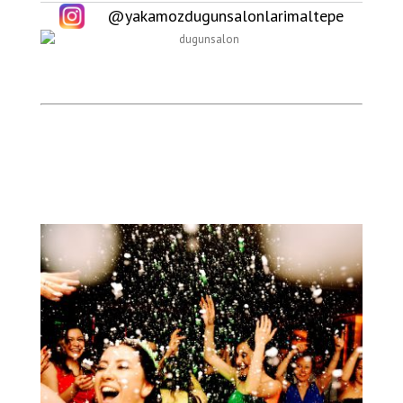
@yakamozdugunsalonlarimaltepe
ru salon seçimi, organizasyonun başarısını doğrudan etkiler.
Ulaşım kolaylığı, salon kapasitesi, profesyonel organizasyon
ekibi etekkaltyapı gibi unsurlar değerlendirilmelidir. Yakamoz
Düğün Salonları, uzun yıllardır Maltepe’de düğün, nişan, kına,
söz ve davet organizasyonlarına ev sahipliği yapmaktadır..