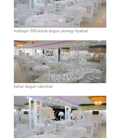
maltepe-300-kisilik-dugun-yemegi-fiyatlari
kartal-dugun-salonlari