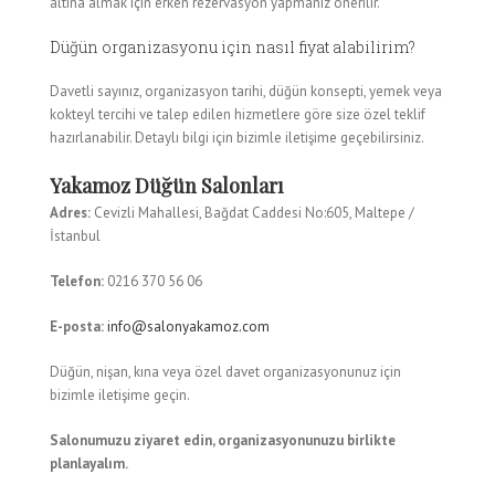
altına almak için erken rezervasyon yapmanız önerilir.
Düğün organizasyonu için nasıl fiyat alabilirim?
Davetli sayınız, organizasyon tarihi, düğün konsepti, yemek veya
kokteyl tercihi ve talep edilen hizmetlere göre size özel teklif
hazırlanabilir. Detaylı bilgi için bizimle iletişime geçebilirsiniz.
Yakamoz Düğün Salonları
Adres:
Cevizli Mahallesi, Bağdat Caddesi No:605, Maltepe /
İstanbul
Telefon:
0216 370 56 06
E-posta:
info@salonyakamoz.com
Düğün, nişan, kına veya özel davet organizasyonunuz için
bizimle iletişime geçin.
Salonumuzu ziyaret edin, organizasyonunuzu birlikte
planlayalım.