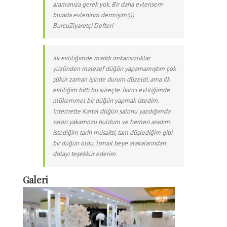
aramanıza gerek yok. Bir daha evlensem
burada evlenirim dermişim:)))
Burcu
Ziyaretçi Defteri
ilk evliliğimde maddi imkansızlıklar
yüzünden malesef düğün yapamamıştım çok
şükür zaman içinde durum düzeldi, ama ilk
evliliğim bitti bu süreçte. İkinci evliliğimde
mükemmel bir düğün yapmak istedim.
İnternette Kartal düğün salonu yazdığımda
salon yakamozu buldum ve hemen aradım.
istediğim tarih müsaitti, tam düşlediğim gibi
bir düğün oldu, İsmail beye alakalarından
dolayı teşekkür ederim.
Galeri