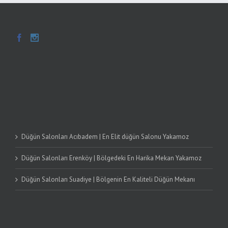
https://www.youtube.com/@yakamozdugunsalonlarmaltepe/shorts
Düğün Salonları Acıbadem | En Elit düğün Salonu Yakamoz
Düğün Salonları Erenköy | Bölgedeki En Harika Mekan Yakamoz
Düğün Salonları Suadiye | Bölgenin En Kaliteli Düğün Mekanı