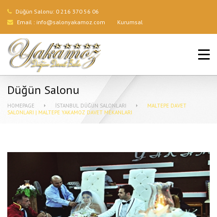
Düğün Salonu:
0 216 370 56 06
Email :
info@salonyakamoz.com
Kurumsal
ANA SAYFA
HIZMETLERIMIZ
Düğün Salonu
MENÜLER
HOMEPAGE
İSTANBUL DÜĞÜN SALONLARI
MALTEPE DAVET
SALONLARI | MALTEPE YAKAMOZ DAVET MEKANLARI
GALERI
BLOG
İLETIŞIM