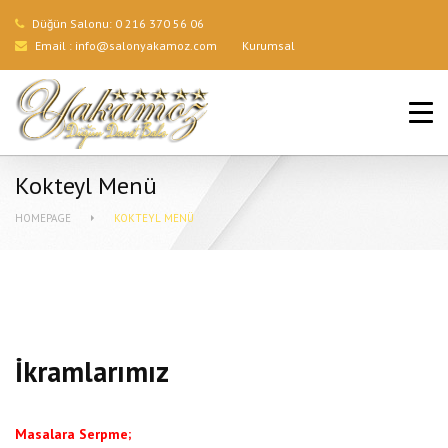
Düğün Salonu:
0 216 370 56 06
Email :
info@salonyakamoz.com
Kurumsal
ANA SAYFA
HIZMETLERIMIZ
Kokteyl Menü
MENÜLER
HOMEPAGE
KOKTEYL MENÜ
GALERI
BLOG
İLETIŞIM
İkramlarımız
Masalara Serpme;