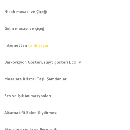
Nikah masası ve Çiçeği
Gelin masası ve çiçeği
İnternetten
canlı yayın
Barkovizyon Gösteri, slayt gösteri Lcd Tv
Masalara Kristal Taşlı Şamdanlar
Ses ve Işık Animasyonları
Altarnatifli Salon Giydirmesi
Masalara supla ve Peçetelik