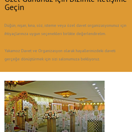
Geçin
Düğün, nişan, kına, söz, isteme veya özel davet organizasyonunuz için
ihtiyaçlarınıza uygun seçenekleri birlikte değerlendirelim.
Yakamoz Davet ve Organizasyon olarak hayallerinizdeki daveti
gerçeğe dönüştürmek için sizi salonumuza bekliyoruz.