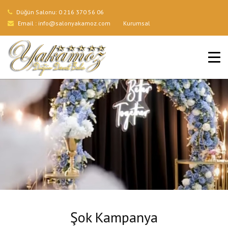
Düğün Salonu:
0 216 370 56 06
Email :
info@salonyakamoz.com
Kurumsal
ANA SAYFA
HIZMETLERIMIZ
MENÜLER
GALERI
BLOG
İLETIŞIM
Şok Kampanya