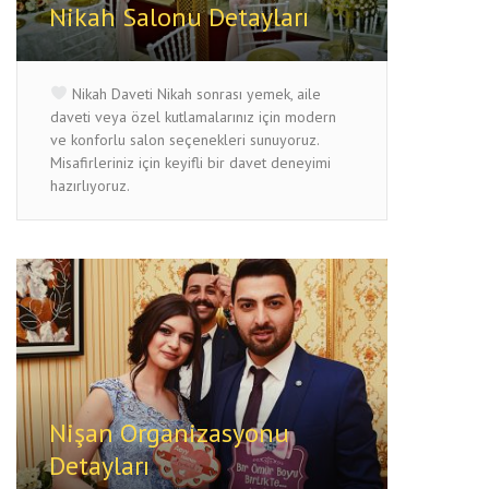
Nikah Salonu Detayları
Nikah Daveti Nikah sonrası yemek, aile
daveti veya özel kutlamalarınız için modern
ve konforlu salon seçenekleri sunuyoruz.
Misafirleriniz için keyifli bir davet deneyimi
hazırlıyoruz.
Nişan Organizasyonu
Detayları