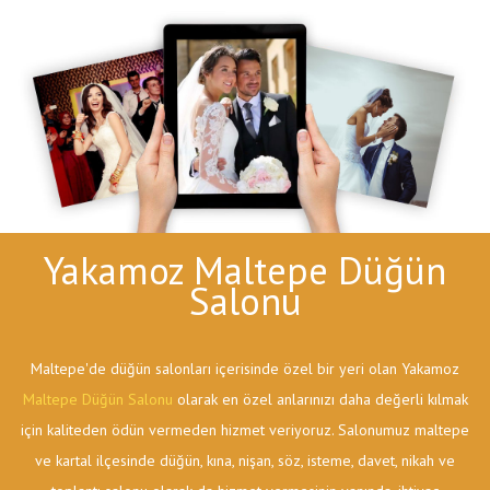
Yakamoz Maltepe Düğün
Salonu
Maltepe'de düğün salonları içerisinde özel bir yeri olan Yakamoz
Maltepe Düğün Salonu
olarak en özel anlarınızı daha değerli kılmak
için kaliteden ödün vermeden hizmet veriyoruz. Salonumuz maltepe
ve kartal ilçesinde düğün, kına, nişan, söz, isteme, davet, nikah ve