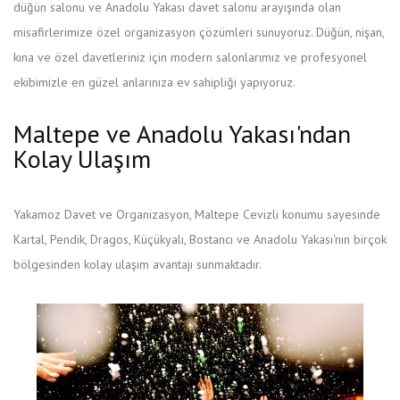
düğün salonu ve Anadolu Yakası davet salonu arayışında olan
misafirlerimize özel organizasyon çözümleri sunuyoruz. Düğün, nişan,
kına ve özel davetleriniz için modern salonlarımız ve profesyonel
ekibimizle en güzel anlarınıza ev sahipliği yapıyoruz.
Maltepe ve Anadolu Yakası'ndan
Kolay Ulaşım
Yakamoz Davet ve Organizasyon, Maltepe Cevizli konumu sayesinde
Kartal, Pendik, Dragos, Küçükyalı, Bostancı ve Anadolu Yakası'nın birçok
bölgesinden kolay ulaşım avantajı sunmaktadır.