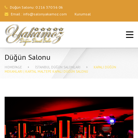
Düğün Salonu:
0 216 370 56 06
Email :
info@salonyakamoz.com
Kurumsal
ANA SAYFA
HIZMETLERIMIZ
Düğün Salonu
MENÜLER
HOMEPAGE
İSTANBUL DÜĞÜN SALONLARI
KAPALI DÜĞÜN
MEKANLARI | KARTAL MALTEPE KAPALI DÜĞÜN SALONU
GALERI
BLOG
İLETIŞIM