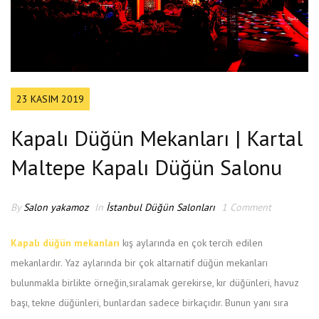
23 KASIM 2019
Kapalı Düğün Mekanları | Kartal
Maltepe Kapalı Düğün Salonu
By
Salon yakamoz
In
İstanbul Düğün Salonları
1 Comment
Kapalı düğün mekanları
kış aylarında en çok tercih edilen
mekanlardır. Yaz aylarında bir çok altarnatif düğün mekanları
bulunmakla birlikte örneğin,sıralamak gerekirse, kır düğünleri, havuz
başı, tekne düğünleri, bunlardan sadece birkaçıdır. Bunun yanı sıra