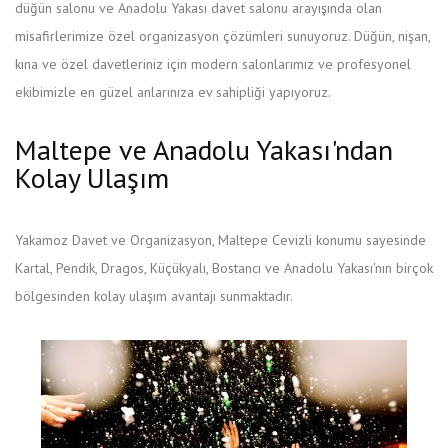
düğün salonu ve Anadolu Yakası davet salonu arayışında olan
misafirlerimize özel organizasyon çözümleri sunuyoruz. Düğün, nişan,
kına ve özel davetleriniz için modern salonlarımız ve profesyonel
ekibimizle en güzel anlarınıza ev sahipliği yapıyoruz.
Maltepe ve Anadolu Yakası'ndan
Kolay Ulaşım
Yakamoz Davet ve Organizasyon, Maltepe Cevizli konumu sayesinde
Kartal, Pendik, Dragos, Küçükyalı, Bostancı ve Anadolu Yakası'nın birçok
bölgesinden kolay ulaşım avantajı sunmaktadır.