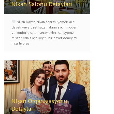
Nikah Salonu Detayları
Nikah Daveti Nikah sonrası yemek, aile
daveti veya özel kutlamalarınız için modern
ve konforlu salon seçenekleri sunuyoruz.
Misafirleriniz için keyifli bir davet deneyimi
hazırlıyoruz.
Nişan Organizasyonu
Detayları