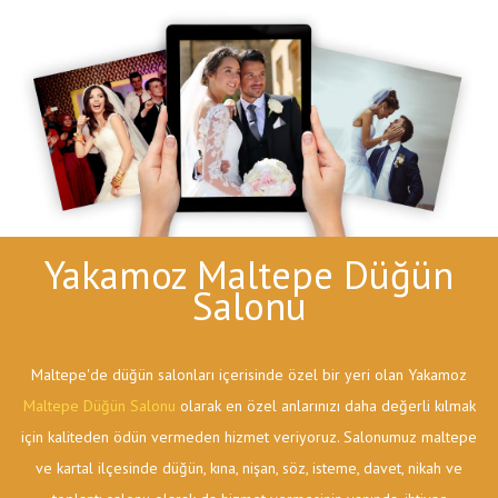
Yakamoz Maltepe Düğün
Salonu
Maltepe'de düğün salonları içerisinde özel bir yeri olan Yakamoz
Maltepe Düğün Salonu
olarak en özel anlarınızı daha değerli kılmak
için kaliteden ödün vermeden hizmet veriyoruz. Salonumuz maltepe
ve kartal ilçesinde düğün, kına, nişan, söz, isteme, davet, nikah ve