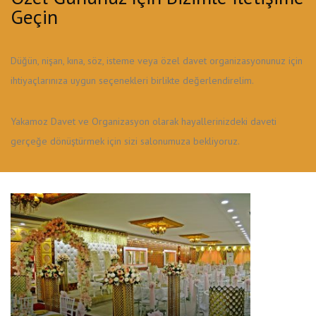
Geçin
Düğün, nişan, kına, söz, isteme veya özel davet organizasyonunuz için
ihtiyaçlarınıza uygun seçenekleri birlikte değerlendirelim.
Yakamoz Davet ve Organizasyon olarak hayallerinizdeki daveti
gerçeğe dönüştürmek için sizi salonumuza bekliyoruz.