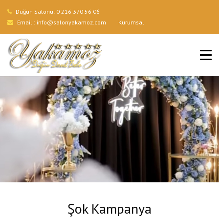
Düğün Salonu:
0 216 370 56 06
Email :
info@salonyakamoz.com
Kurumsal
ANA SAYFA
HIZMETLERIMIZ
MENÜLER
GALERI
BLOG
İLETIŞIM
Şok Kampanya