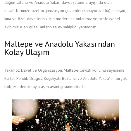
düğün salonu ve Anadolu Yakası davet salonu arayışında olan
misafirlerimize özel organizasyon çözümleri sunuyoruz. Düğün, nişan,
kına ve özel davetleriniz için modern salonlarımız ve profesyonel
ekibimizle en güzel anlarınıza ev sahipliği yapıyoruz.
Maltepe ve Anadolu Yakası'ndan
Kolay Ulaşım
Yakamoz Davet ve Organizasyon, Maltepe Cevizli konumu sayesinde
Kartal, Pendik, Dragos, Küçükyalı, Bostancı ve Anadolu Yakası'nın birçok
bölgesinden kolay ulaşım avantajı sunmaktadır.