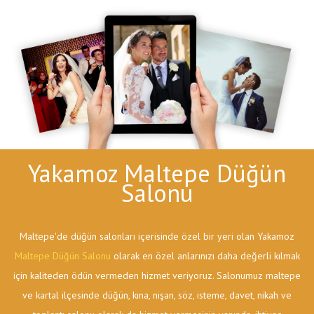
Yakamoz Maltepe Düğün
Salonu
Maltepe'de düğün salonları içerisinde özel bir yeri olan Yakamoz
Maltepe Düğün Salonu
olarak en özel anlarınızı daha değerli kılmak
için kaliteden ödün vermeden hizmet veriyoruz. Salonumuz maltepe
ve kartal ilçesinde düğün, kına, nişan, söz, isteme, davet, nikah ve