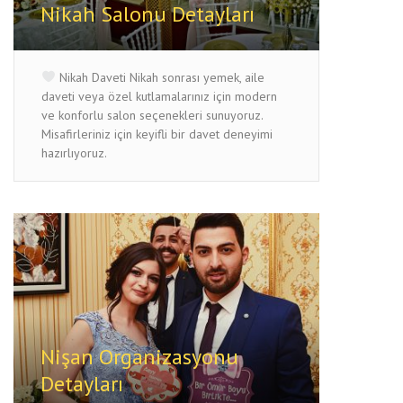
Nikah Salonu Detayları
Nikah Daveti Nikah sonrası yemek, aile
daveti veya özel kutlamalarınız için modern
ve konforlu salon seçenekleri sunuyoruz.
Misafirleriniz için keyifli bir davet deneyimi
hazırlıyoruz.
Nişan Organizasyonu
Detayları