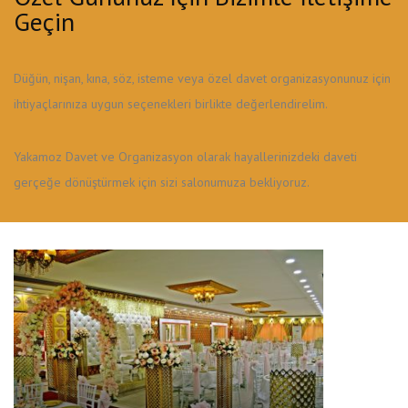
Geçin
Düğün, nişan, kına, söz, isteme veya özel davet organizasyonunuz için
ihtiyaçlarınıza uygun seçenekleri birlikte değerlendirelim.
Yakamoz Davet ve Organizasyon olarak hayallerinizdeki daveti
gerçeğe dönüştürmek için sizi salonumuza bekliyoruz.