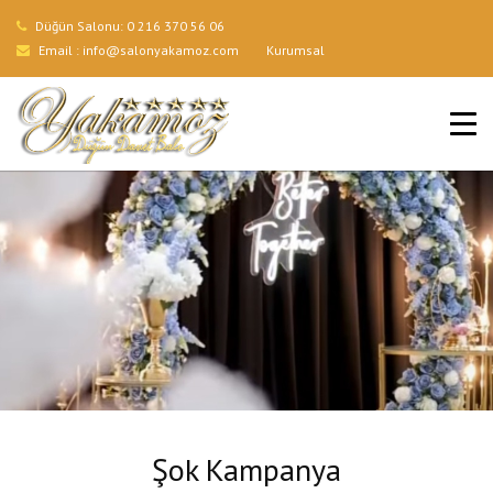
Düğün Salonu:
0 216 370 56 06
Email :
info@salonyakamoz.com
Kurumsal
ANA SAYFA
HIZMETLERIMIZ
MENÜLER
GALERI
BLOG
İLETIŞIM
Şok Kampanya