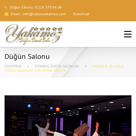
Düğün Salonu:
0 216 370 56 06
Email :
info@salonyakamoz.com
Kurumsal
ANA SAYFA
HIZMETLERIMIZ
Düğün Salonu
MENÜLER
HOMEPAGE
İSTANBUL DÜĞÜN SALONLARI
HAREMLIK SELAMLIK
DÜĞÜN SALONLARI İÇIN MEKAN TERCIHI
GALERI
BLOG
İLETIŞIM