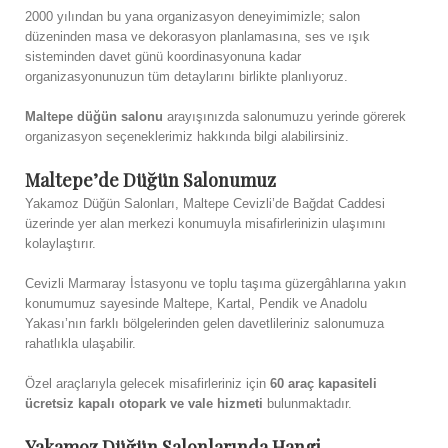
2000 yılından bu yana organizasyon deneyimimizle; salon
düzeninden masa ve dekorasyon planlamasına, ses ve ışık
sisteminden davet günü koordinasyonuna kadar
organizasyonunuzun tüm detaylarını birlikte planlıyoruz.
Maltepe düğün salonu
arayışınızda salonumuzu yerinde görerek
organizasyon seçeneklerimiz hakkında bilgi alabilirsiniz.
Maltepe’de Düğün Salonumuz
Yakamoz Düğün Salonları, Maltepe Cevizli’de Bağdat Caddesi
üzerinde yer alan merkezi konumuyla misafirlerinizin ulaşımını
kolaylaştırır.
Cevizli Marmaray İstasyonu ve toplu taşıma güzergâhlarına yakın
konumumuz sayesinde Maltepe, Kartal, Pendik ve Anadolu
Yakası’nın farklı bölgelerinden gelen davetlileriniz salonumuza
rahatlıkla ulaşabilir.
Özel araçlarıyla gelecek misafirleriniz için
60 araç kapasiteli
ücretsiz kapalı otopark ve vale hizmeti
bulunmaktadır.
Yakamoz Düğün Salonlarında Hangi