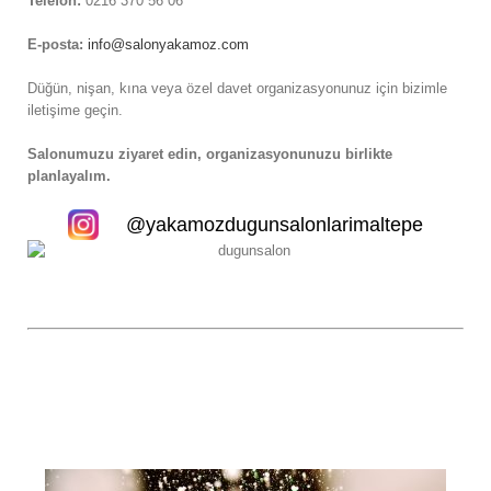
Telefon:
0216 370 56 06
E-posta:
info@salonyakamoz.com
Düğün, nişan, kına veya özel davet organizasyonunuz için bizimle
iletişime geçin.
Salonumuzu ziyaret edin, organizasyonunuzu birlikte
planlayalım.
@yakamozdugunsalonlarimaltepe
ru salon seçimi, organizasyonun başarısını doğrudan etkiler. Ulaşım
kolaylığı, salon kapasitesi, profesyonel organizasyon ekibi
etekkaltyapı gibi unsurlar değerlendirilmelidir. Yakamoz Düğün
Salonları, uzun yıllardır Maltepe’de düğün, nişan, kına, söz ve davet
organizasyonlarına ev sahipliği yapmaktadır..