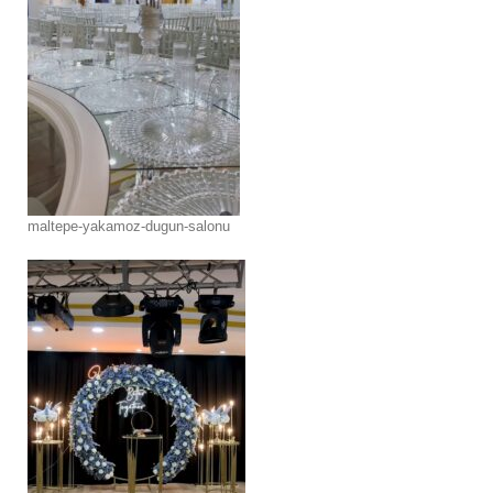
maltepe-yakamoz-dugun-salonu