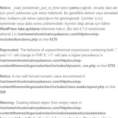
Notice
: _load_textdomain_just_in_time işlevi
yanlış
çağrıldı.
Avada
alan adı
için çeviri yüklemesi çok erken tetiklendi. Bu genellikle eklenti veya temadaki
bazı kodların çok erken çalıştığının bir göstergesidir. Çeviriler
init
eyleminde veya daha sonra yüklenmelidir. Ayrıntılı bilgi almak için lütfen
WordPress hata ayıklama
bölümüne bakın. (Bu ileti 6.7.0 sürümünde
eklendi.) in
/var/www/vhosts/salonyakamoz.com/httpdocs/wp-
includes/functions.php
on line
6170
Deprecated
: The behavior of unparenthesized expressions containing both '.'
and '+'/'-' will change in PHP 8: '+'/'-' will take a higher precedence in
/var/www/vhosts/salonyakamoz.com/httpdocs/wp-
content/themes/dugunsalonları/includes/dynamic_css.php
on line
6753
Notice
: A non well formed numeric value encountered in
/var/www/vhosts/salonyakamoz.com/httpdocs/wp-
content/themes/dugunsalonları/includes/class-avada-layout.php
on line
528
Warning
: Creating default object from empty value in
/var/www/vhosts/salonyakamoz.com/httpdocs/wp-
content/themes/dugunsalonları/includes/avadaredux/avadaredux-