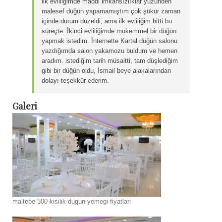
ilk evliliğimde maddi imkansızlıklar yüzünden
malesef düğün yapamamıştım çok şükür zaman
içinde durum düzeldi, ama ilk evliliğim bitti bu
süreçte. İkinci evliliğimde mükemmel bir düğün
yapmak istedim. İnternette Kartal düğün salonu
yazdığımda salon yakamozu buldum ve hemen
aradım. istediğim tarih müsaitti, tam düşlediğim
gibi bir düğün oldu, İsmail beye alakalarından
dolayı teşekkür ederim.
Galeri
maltepe-300-kisilik-dugun-yemegi-fiyatlari