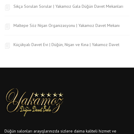
Sıkça Sorulan Sorular | Yakamoz Gala Düğün Davet Mekanları
Maltepe Söz Nişan Organizasyonu | Yakamoz Davet Mekanı
Küçükyalı Davet Evi | Düğün, Nişan ve Kına | Yakamoz Davet
Düğün salonları arayışlarınızda sizlere daima kaliteli hizmet ve