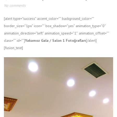
No comments
[alert type=”success” accent_color=”” background_color=””
border_size=”1px” icon=”” box_shadow=”yes” animation_type=”0″
animation_direction=”left” animation_speed=”1″ animation_offset=””
class=”” id=””]
Yakamoz Gala / Salon 1 Fotoğrafları
[/alert]
[fusion_text]