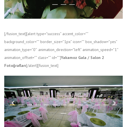
[/fusion_text][alert type=”success” accent_color=””
background_color=”” border_size=”1px” icon=”” box_shadow=”yes”
animation_type=”0″ animation_direction=”left” animation_speed=”1″
animation_offset=”” class=”” id=””]
Yakamoz Gala / Salon 2
Fotoğrafları
[/alert][fusion_text]