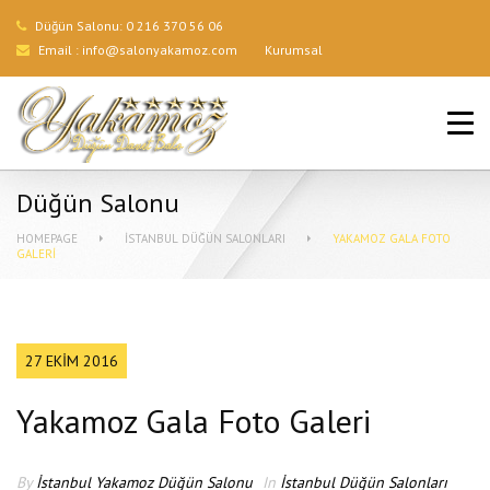
Düğün Salonu:
0 216 370 56 06
Email :
info@salonyakamoz.com
Kurumsal
ANA SAYFA
HIZMETLERIMIZ
Düğün Salonu
MENÜLER
HOMEPAGE
İSTANBUL DÜĞÜN SALONLARI
YAKAMOZ GALA FOTO
GALERI
GALERI
BLOG
27 EKIM 2016
İLETIŞIM
Yakamoz Gala Foto Galeri
By
İstanbul Yakamoz Düğün Salonu
In
İstanbul Düğün Salonları