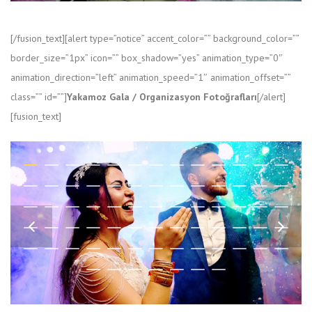
[/fusion_text][alert type=”notice” accent_color=”” background_color=””
border_size=”1px” icon=”” box_shadow=”yes” animation_type=”0″
animation_direction=”left” animation_speed=”1″ animation_offset=””
class=”” id=””]
Yakamoz Gala / Organizasyon Fotoğrafları
[/alert]
[fusion_text]