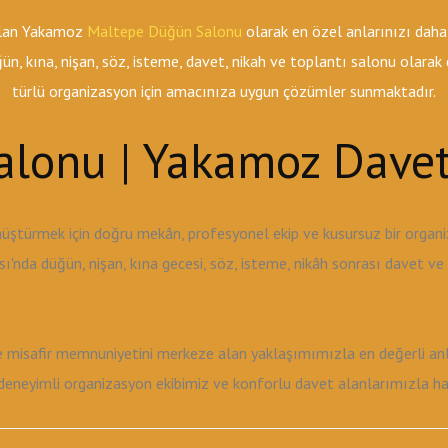
 olan Yakamoz
Maltepe Düğün Salonu
olarak en özel anlarınızı daha
n, kına, nişan, söz, isteme, davet, nikah ve toplantı salonu olara
türlü organizasyon için amacınıza uygun çözümler sunmaktadır.
lonu | Yakamoz Davet
üştürmek için doğru mekân, profesyonel ekip ve kusursuz bir orga
'nda düğün, nişan, kına gecesi, söz, isteme, nikâh sonrası davet v
ve misafir memnuniyetini merkeze alan yaklaşımımızla en değerli anla
neyimli organizasyon ekibimiz ve konforlu davet alanlarımızla hayal