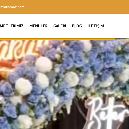
onyakamoz.com
ZMETLERIMIZ
MENÜLER
GALERI
BLOG
İLETIŞIM