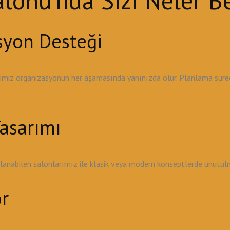
onu'nda Sizi Neler Be
syon Desteği
ibimiz organizasyonun her aşamasında yanınızda olur. Planlama sü
asarımı
ırlanabilen salonlarımız ile klasik veya modern konseptlerde unutu
r