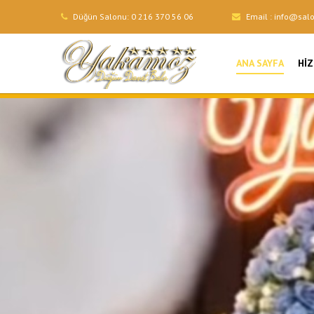
Düğün Salonu:
0 216 370 56 06
Email :
info@sal
ANA SAYFA
HI