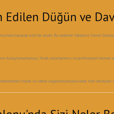
ih Edilen Düğün ve Da
nca hatırlanacak özel bir anıdır. Bu nedenle Yakamoz Davet Salon
şımı kolay konumumuz, ferah salonlarımız ve profesyonel hizmet anl
klerinden müzik ve sahne organizasyonuna kadar tüm detayları sizin