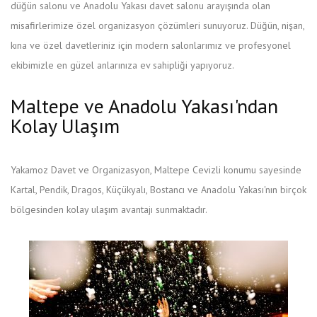
düğün salonu ve Anadolu Yakası davet salonu arayışında olan
misafirlerimize özel organizasyon çözümleri sunuyoruz. Düğün, nişan,
kına ve özel davetleriniz için modern salonlarımız ve profesyonel
ekibimizle en güzel anlarınıza ev sahipliği yapıyoruz.
Maltepe ve Anadolu Yakası'ndan
Kolay Ulaşım
Yakamoz Davet ve Organizasyon, Maltepe Cevizli konumu sayesinde
Kartal, Pendik, Dragos, Küçükyalı, Bostancı ve Anadolu Yakası'nın birçok
bölgesinden kolay ulaşım avantajı sunmaktadır.