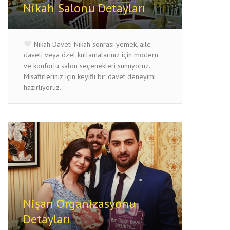
Nikah Salonu Detayları
Nikah Daveti Nikah sonrası yemek, aile
daveti veya özel kutlamalarınız için modern
ve konforlu salon seçenekleri sunuyoruz.
Misafirleriniz için keyifli bir davet deneyimi
hazırlıyoruz.
Nişan Organizasyonu
Detayları