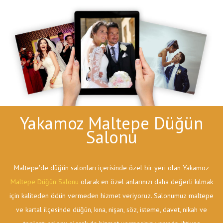
Yakamoz Maltepe Düğün
Salonu
Maltepe'de düğün salonları içerisinde özel bir yeri olan Yakamoz
Maltepe Düğün Salonu
olarak en özel anlarınızı daha değerli kılmak
için kaliteden ödün vermeden hizmet veriyoruz. Salonumuz maltepe
ve kartal ilçesinde düğün, kına, nişan, söz, isteme, davet, nikah ve