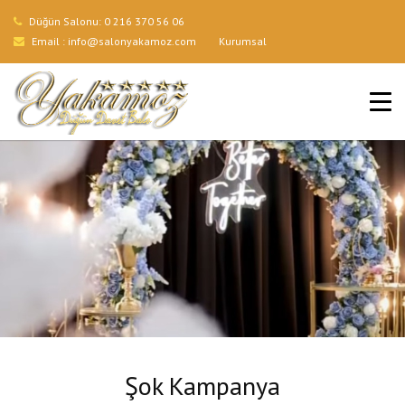
Düğün Salonu:
0 216 370 56 06
Email :
info@salonyakamoz.com
Kurumsal
ANA SAYFA
HIZMETLERIMIZ
MENÜLER
GALERI
BLOG
İLETIŞIM
Şok Kampanya