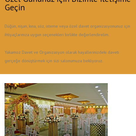
Geçin
Düğün, nişan, kına, söz, isteme veya özel davet organizasyonunuz için
ihtiyaçlarınıza uygun seçenekleri birlikte değerlendirelim.
Yakamoz Davet ve Organizasyon olarak hayallerinizdeki daveti
gerçeğe dönüştürmek için sizi salonumuza bekliyoruz.