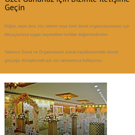
Geçin
Düğün, nişan, kına, söz, isteme veya özel davet organizasyonunuz için
ihtiyaçlarınıza uygun seçenekleri birlikte değerlendirelim.
Yakamoz Davet ve Organizasyon olarak hayallerinizdeki daveti
gerçeğe dönüştürmek için sizi salonumuza bekliyoruz.