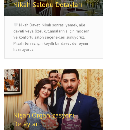
Nikah Salonu Detayları
Nikah Daveti Nikah sonrası yemek, aile
daveti veya özel kutlamalarınız için modern
ve konforlu salon seçenekleri sunuyoruz.
Misafirleriniz için keyifli bir davet deneyimi
hazırlıyoruz.
Nişan Organizasyonu
Detayları