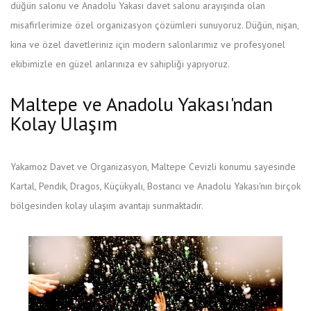
düğün salonu ve Anadolu Yakası davet salonu arayışında olan
misafirlerimize özel organizasyon çözümleri sunuyoruz. Düğün, nişan,
kına ve özel davetleriniz için modern salonlarımız ve profesyonel
ekibimizle en güzel anlarınıza ev sahipliği yapıyoruz.
Maltepe ve Anadolu Yakası'ndan
Kolay Ulaşım
Yakamoz Davet ve Organizasyon, Maltepe Cevizli konumu sayesinde
Kartal, Pendik, Dragos, Küçükyalı, Bostancı ve Anadolu Yakası'nın birçok
bölgesinden kolay ulaşım avantajı sunmaktadır.