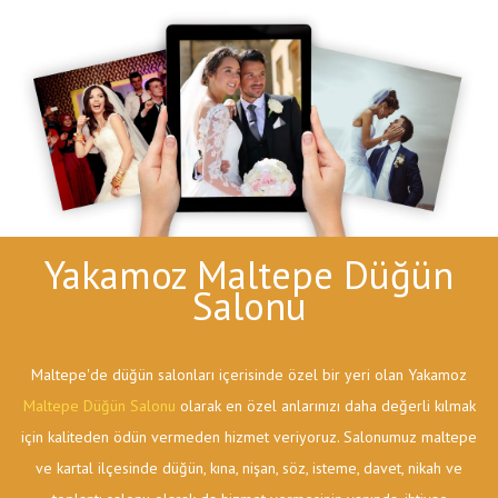
Yakamoz Maltepe Düğün
Salonu
Maltepe'de düğün salonları içerisinde özel bir yeri olan Yakamoz
Maltepe Düğün Salonu
olarak en özel anlarınızı daha değerli kılmak
için kaliteden ödün vermeden hizmet veriyoruz. Salonumuz maltepe
ve kartal ilçesinde düğün, kına, nişan, söz, isteme, davet, nikah ve