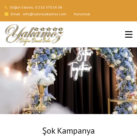
Düğün Salonu:
0 216 370 56 06
Email :
info@salonyakamoz.com
Kurumsal
ANA SAYFA
HIZMETLERIMIZ
MENÜLER
GALERI
BLOG
İLETIŞIM
Şok Kampanya