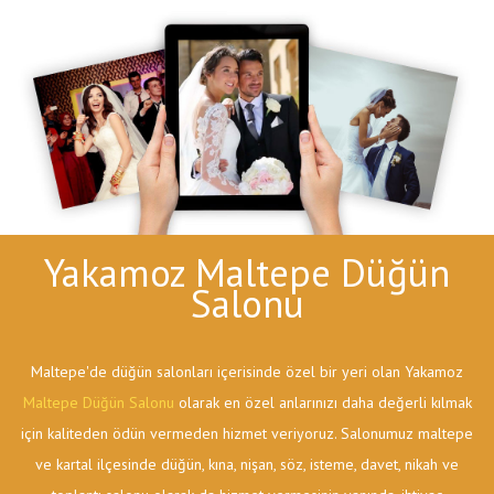
Yakamoz Maltepe Düğün
Salonu
Maltepe'de düğün salonları içerisinde özel bir yeri olan Yakamoz
Maltepe Düğün Salonu
olarak en özel anlarınızı daha değerli kılmak
için kaliteden ödün vermeden hizmet veriyoruz. Salonumuz maltepe
ve kartal ilçesinde düğün, kına, nişan, söz, isteme, davet, nikah ve