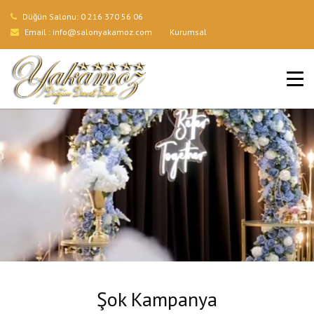
Düğün Salonu:
0 216 370 56 06
Email :
info@salonyakamoz.com
Kurumsal
ANA SAYFA
HIZMETLERIMIZ
MENÜLER
GALERI
BLOG
İLETIŞIM
Şok Kampanya