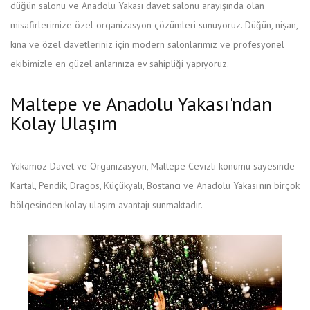
düğün salonu ve Anadolu Yakası davet salonu arayışında olan
misafirlerimize özel organizasyon çözümleri sunuyoruz. Düğün, nişan,
kına ve özel davetleriniz için modern salonlarımız ve profesyonel
ekibimizle en güzel anlarınıza ev sahipliği yapıyoruz.
Maltepe ve Anadolu Yakası'ndan
Kolay Ulaşım
Yakamoz Davet ve Organizasyon, Maltepe Cevizli konumu sayesinde
Kartal, Pendik, Dragos, Küçükyalı, Bostancı ve Anadolu Yakası'nın birçok
bölgesinden kolay ulaşım avantajı sunmaktadır.