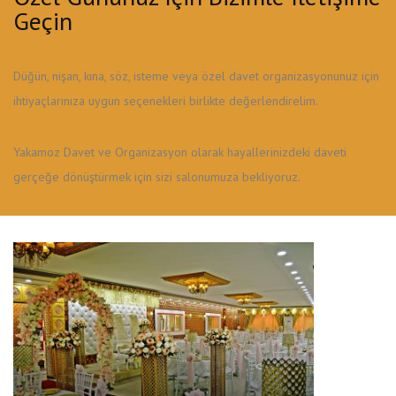
Geçin
Düğün, nişan, kına, söz, isteme veya özel davet organizasyonunuz için
ihtiyaçlarınıza uygun seçenekleri birlikte değerlendirelim.
Yakamoz Davet ve Organizasyon olarak hayallerinizdeki daveti
gerçeğe dönüştürmek için sizi salonumuza bekliyoruz.