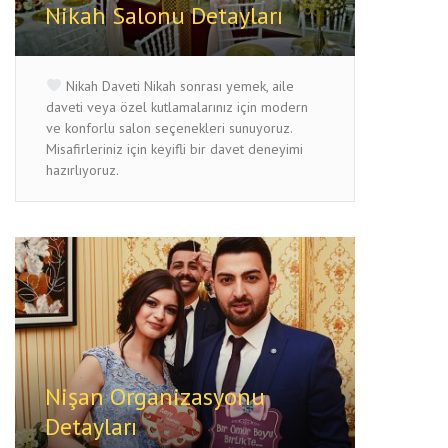
Nikah Salonu Detayları
Nikah Daveti Nikah sonrası yemek, aile
daveti veya özel kutlamalarınız için modern
ve konforlu salon seçenekleri sunuyoruz.
Misafirleriniz için keyifli bir davet deneyimi
hazırlıyoruz.
Nişan Organizasyonu
Detayları