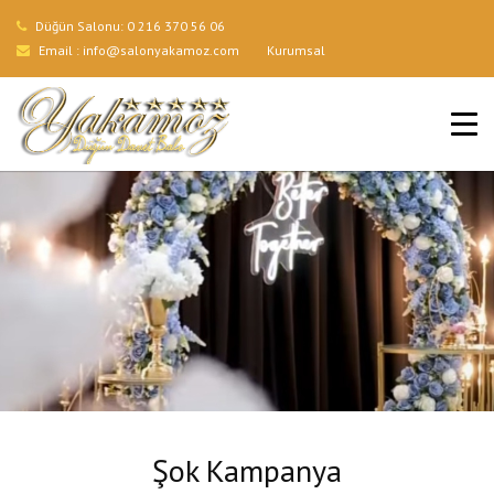
Düğün Salonu:
0 216 370 56 06
Email :
info@salonyakamoz.com
Kurumsal
ANA SAYFA
HIZMETLERIMIZ
MENÜLER
GALERI
BLOG
İLETIŞIM
Şok Kampanya