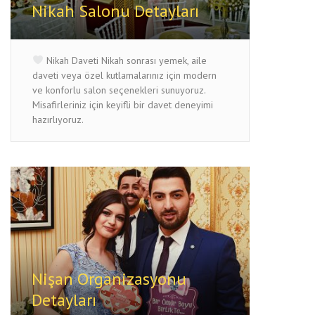
Nikah Salonu Detayları
Nikah Daveti Nikah sonrası yemek, aile
daveti veya özel kutlamalarınız için modern
ve konforlu salon seçenekleri sunuyoruz.
Misafirleriniz için keyifli bir davet deneyimi
hazırlıyoruz.
Nişan Organizasyonu
Detayları