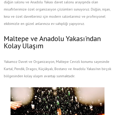
düğün salonu ve Anadolu Yakası davet salonu arayışında olan
misafirlerimize özel organizasyon çözümleri sunuyoruz. Düğün, nişan,
kına ve özel davetleriniz için modern salonlarımız ve profesyonel
ekibimizle en güzel anlarınıza ev sahipliği yapıyoruz.
Maltepe ve Anadolu Yakası'ndan
Kolay Ulaşım
Yakamoz Davet ve Organizasyon, Maltepe Cevizli konumu sayesinde
Kartal, Pendik, Dragos, Küçükyalı, Bostancı ve Anadolu Yakası'nın birçok
bölgesinden kolay ulaşım avantajı sunmaktadır.