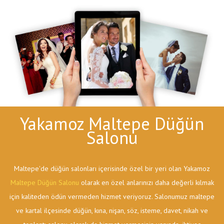
Yakamoz Maltepe Düğün
Salonu
Maltepe'de düğün salonları içerisinde özel bir yeri olan Yakamoz
Maltepe Düğün Salonu
olarak en özel anlarınızı daha değerli kılmak
için kaliteden ödün vermeden hizmet veriyoruz. Salonumuz maltepe
ve kartal ilçesinde düğün, kına, nişan, söz, isteme, davet, nikah ve