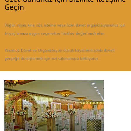
Geçin
Düğün, nişan, kına, söz, isteme veya özel davet organizasyonunuz için
ihtiyaçlarınıza uygun seçenekleri birlikte değerlendirelim.
Yakamoz Davet ve Organizasyon olarak hayallerinizdeki daveti
gerçeğe dönüştürmek için sizi salonumuza bekliyoruz.