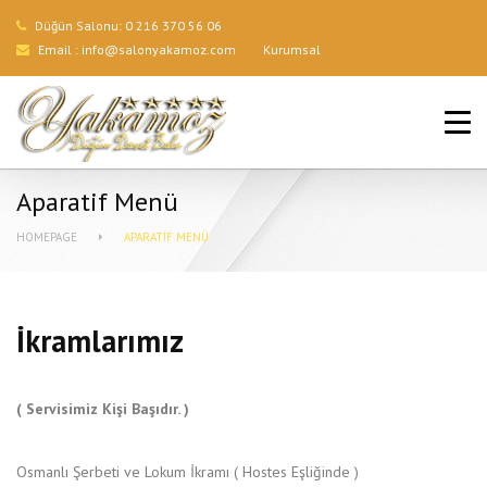
Düğün Salonu:
0 216 370 56 06
Email :
info@salonyakamoz.com
Kurumsal
ANA SAYFA
HIZMETLERIMIZ
Aparatif Menü
MENÜLER
HOMEPAGE
APARATIF MENÜ
GALERI
BLOG
İkramlarımız
İLETIŞIM
( Servisimiz Kişi Başıdır. )
Osmanlı Şerbeti ve Lokum İkramı ( Hostes Eşliğinde )