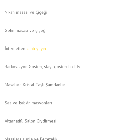
Nikah masası ve Çiçeği
Gelin masası ve çiçeği
İnternetten
canlı yayın
Barkovizyon Gösteri, slayt gösteri Lcd Tv
Masalara Kristal Taşlı Şamdanlar
Ses ve Işık Animasyonları
Altarnatifli Salon Giydirmesi
Masalara supla ve Peçetelik