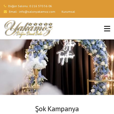
Düğün Salonu:
0 216 370 56 06
Email :
info@salonyakamoz.com
Kurumsal
ANA SAYFA
HIZMETLERIMIZ
MENÜLER
GALERI
BLOG
İLETIŞIM
Şok Kampanya