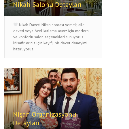
Nikah Salonu Detayları
Nikah Daveti Nikah sonrası yemek, aile
daveti veya özel kutlamalarınız için modern
ve konforlu salon seçenekleri sunuyoruz.
Misafirleriniz için keyifli bir davet deneyimi
hazırlıyoruz.
Nişan Organizasyonu
Detayları