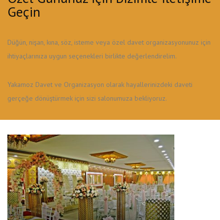
Geçin
Düğün, nişan, kına, söz, isteme veya özel davet organizasyonunuz için
ihtiyaçlarınıza uygun seçenekleri birlikte değerlendirelim.
Yakamoz Davet ve Organizasyon olarak hayallerinizdeki daveti
gerçeğe dönüştürmek için sizi salonumuza bekliyoruz.