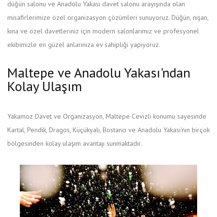
düğün salonu ve Anadolu Yakası davet salonu arayışında olan
misafirlerimize özel organizasyon çözümleri sunuyoruz. Düğün, nişan,
kına ve özel davetleriniz için modern salonlarımız ve profesyonel
ekibimizle en güzel anlarınıza ev sahipliği yapıyoruz.
Maltepe ve Anadolu Yakası'ndan
Kolay Ulaşım
Yakamoz Davet ve Organizasyon, Maltepe Cevizli konumu sayesinde
Kartal, Pendik, Dragos, Küçükyalı, Bostancı ve Anadolu Yakası'nın birçok
bölgesinden kolay ulaşım avantajı sunmaktadır.