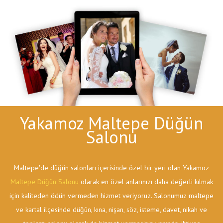
Yakamoz Maltepe Düğün
Salonu
Maltepe'de düğün salonları içerisinde özel bir yeri olan Yakamoz
Maltepe Düğün Salonu
olarak en özel anlarınızı daha değerli kılmak
için kaliteden ödün vermeden hizmet veriyoruz. Salonumuz maltepe
ve kartal ilçesinde düğün, kına, nişan, söz, isteme, davet, nikah ve