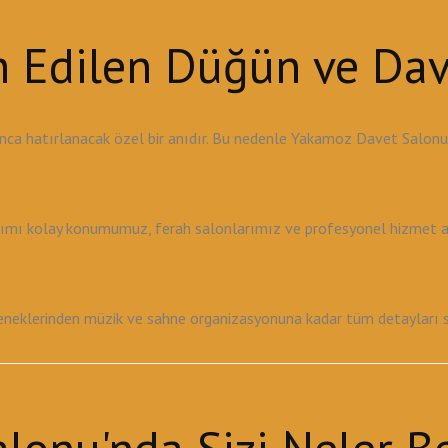
ih Edilen Düğün ve Da
nca hatırlanacak özel bir anıdır. Bu nedenle Yakamoz Davet Salon
şımı kolay konumumuz, ferah salonlarımız ve profesyonel hizmet anl
klerinden müzik ve sahne organizasyonuna kadar tüm detayları sizin