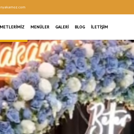
onyakamoz.com
ZMETLERIMIZ
MENÜLER
GALERI
BLOG
İLETIŞIM