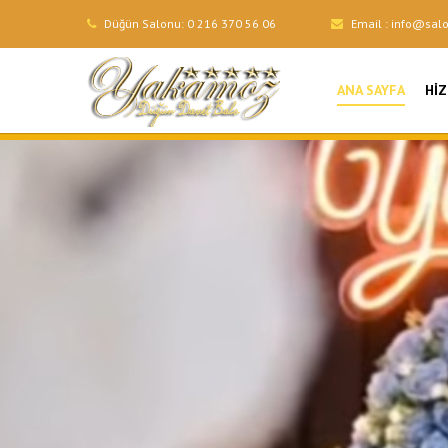
Düğün Salonu:
0 216 370 56 06
Email :
info@sal
ANA SAYFA
HI