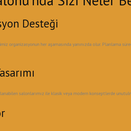
onu'nda Sizi Neler Be
syon Desteği
ibimiz organizasyonun her aşamasında yanınızda olur. Planlama sü
asarımı
ırlanabilen salonlarımız ile klasik veya modern konseptlerde unutu
r