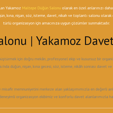
 olan Yakamoz
Maltepe Düğün Salonu
olarak en özel anlarınızı daha
n, kına, nişan, söz, isteme, davet, nikah ve toplantı salonu olara
türlü organizasyon için amacınıza uygun çözümler sunmaktadır.
lonu | Yakamoz Davet
üştürmek için doğru mekân, profesyonel ekip ve kusursuz bir orga
'nda düğün, nişan, kına gecesi, söz, isteme, nikâh sonrası davet v
ve misafir memnuniyetini merkeze alan yaklaşımımızla en değerli anla
neyimli organizasyon ekibimiz ve konforlu davet alanlarımızla hayal