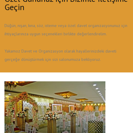
Geçin
Düğün, nişan, kına, söz, isteme veya özel davet organizasyonunuz için
ihtiyaçlarınıza uygun seçenekleri birlikte değerlendirelim.
Yakamoz Davet ve Organizasyon olarak hayallerinizdeki daveti
gerçeğe dönüştürmek için sizi salonumuza bekliyoruz.