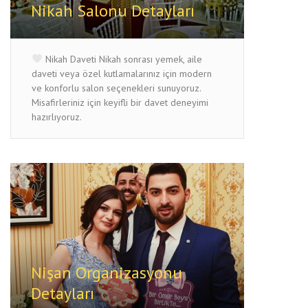
Nikah Salonu Detayları
Nikah Daveti Nikah sonrası yemek, aile
daveti veya özel kutlamalarınız için modern
ve konforlu salon seçenekleri sunuyoruz.
Misafirleriniz için keyifli bir davet deneyimi
hazırlıyoruz.
Nişan Organizasyonu
Detayları