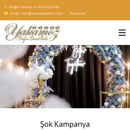
Düğün Salonu:
0 216 370 56 06
Email :
info@salonyakamoz.com
Kurumsal
ANA SAYFA
HIZMETLERIMIZ
MENÜLER
GALERI
BLOG
İLETIŞIM
Şok Kampanya