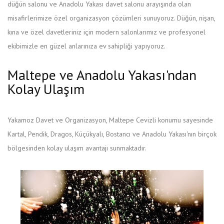
düğün salonu ve Anadolu Yakası davet salonu arayışında olan
misafirlerimize özel organizasyon çözümleri sunuyoruz. Düğün, nişan,
kına ve özel davetleriniz için modern salonlarımız ve profesyonel
ekibimizle en güzel anlarınıza ev sahipliği yapıyoruz.
Maltepe ve Anadolu Yakası'ndan
Kolay Ulaşım
Yakamoz Davet ve Organizasyon, Maltepe Cevizli konumu sayesinde
Kartal, Pendik, Dragos, Küçükyalı, Bostancı ve Anadolu Yakası'nın birçok
bölgesinden kolay ulaşım avantajı sunmaktadır.