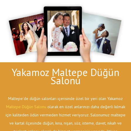
Yakamoz Maltepe Düğün
Salonu
Maltepe'de düğün salonları içerisinde özel bir yeri olan Yakamoz
Maltepe Düğün Salonu
olarak en özel anlarınızı daha değerli kılmak
için kaliteden ödün vermeden hizmet veriyoruz. Salonumuz maltepe
ve kartal ilçesinde düğün, kına, nişan, söz, isteme, davet, nikah ve