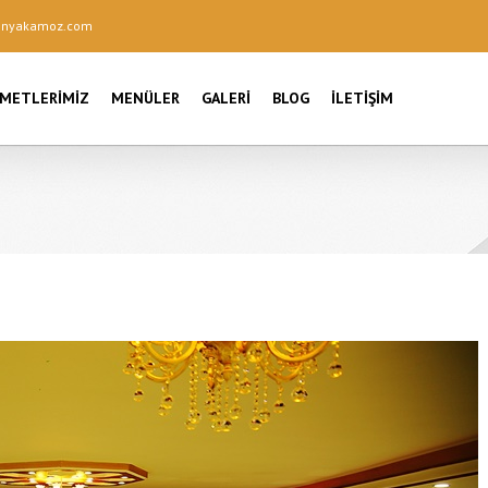
onyakamoz.com
ZMETLERIMIZ
MENÜLER
GALERI
BLOG
İLETIŞIM