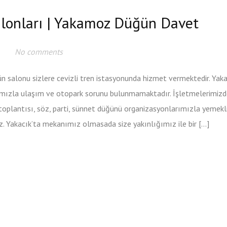
alonları | Yakamoz Düğün Davet
No comments
 salonu sizlere cevizli tren istasyonunda hizmet vermektedir. Yaka
ımızla ulaşım ve otopark sorunu bulunmamaktadır. İşletmelerimizd
 toplantısı, söz, parti, sünnet düğünü organizasyonlarımızla yemekli
. Yakacık’ta mekanımız olmasada size yakınlığımız ile bir […]