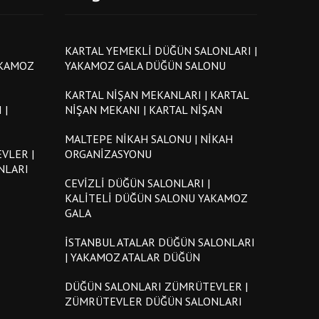
KARTAL YEMEKLI DÜĞÜN SALONLARI |
AKAMOZ
YAKAMOZ GALA DÜĞÜN SALONU
KARTAL NIŞAN MEKANLARI | KARTAL
 |
NIŞAN MEKANI | KARTAL NIŞAN
MALTEPE NIKAH SALONU | NIKAH
VLER |
ORGANIZASYONU
NLARI
CEVIZLI DÜĞÜN SALONLARI |
KALITELI DÜĞÜN SALONU YAKAMOZ
GALA
İSTANBUL ATALAR DÜĞÜN SALONLARI
| YAKAMOZ ATALAR DÜĞÜN
DÜĞÜN SALONLARI ZÜMRÜTEVLER |
ZÜMRÜTEVLER DÜĞÜN SALONLARI