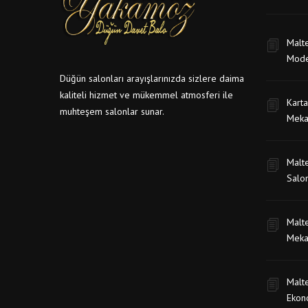
Malt
Mode
Düğün salonları arayışlarınızda sizlere daima
kaliteli hizmet ve mükemmel atmosferi ile
Karta
muhteşem salonlar sunar.
Meka
Malte
Salon
Malte
Meka
Malt
Ekon