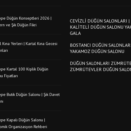
epe Düğün Konseptleri 2026 |
CEVIZLI DÜĞÜN SALONLARI |
rn ve Şık Düğün Fikri
KALITELI DÜĞÜN SALONU Y
GALA
l Kına Yerleri | Kartal Kına Gecesi
BOSTANCI DÜĞÜN SALONLARI
nları
YAKAMOZ DÜĞÜN SALONU
DÜĞÜN SALONLARI ZÜMRÜTE
pe Kartal 100 Kişilik Düğün
ZÜMRÜTEVLER DÜĞÜN SALO
u Fiyatları
pe Butik Düğün Salonu | Şık Davet
nı
epe Kapalı Düğün Salonu |
omik Organizasyon Rehberi