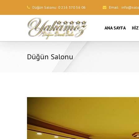
Düğün Salonu:
0 216 370 56 06
Email :
info@sal
ANA SAYFA
HI
Düğün Salonu