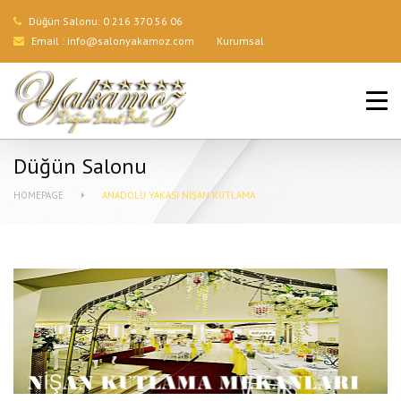
Düğün Salonu:
0 216 370 56 06
Email :
info@salonyakamoz.com
Kurumsal
ANA SAYFA
HIZMETLERIMIZ
Düğün Salonu
MENÜLER
HOMEPAGE
ANADOLU YAKASI NIŞAN KUTLAMA
GALERI
BLOG
İLETIŞIM