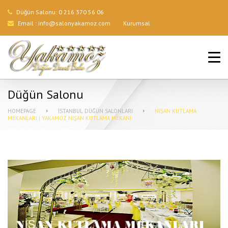
Düğün Salonu:
0 216 370 56 06
Email :
info@salonyakamoz.com
Kurumsal
ANA SAYFA
HIZMETLERIMIZ
Düğün Salonu
MENÜLER
HOMEPAGE
İSTANBUL DÜĞÜN SALONLARI
NIŞAN KUTLAMA
MEKANLARI | YAKAMOZ NIŞAN KUTLAMA MEKANI
GALERI
BLOG
İLETIŞIM