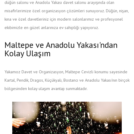
düğün salonu ve Anadolu Yakası davet salonu arayışında olan
misafirlerimize özel organizasyon çözümleri sunuyoruz. Düğün, nişan,
kına ve özel davetleriniz için modern salonlarımız ve profesyonel
ekibimizle en güzel anlarınıza ev sahipliği yapıyoruz.
Maltepe ve Anadolu Yakası'ndan
Kolay Ulaşım
Yakamoz Davet ve Organizasyon, Maltepe Cevizli konumu sayesinde
Kartal, Pendik, Dragos, Küçükyalı, Bostancı ve Anadolu Yakası'nın birçok
bölgesinden kolay ulaşım avantajı sunmaktadır.