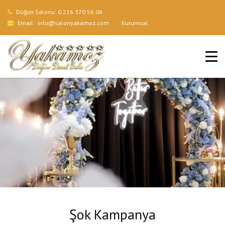
Düğün Salonu:
0 216 370 56 06
Email :
info@salonyakamoz.com
Kurumsal
ANA SAYFA
HIZMETLERIMIZ
MENÜLER
GALERI
BLOG
İLETIŞIM
Şok Kampanya