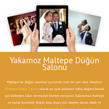
Yakamoz Maltepe Düğün
Salonu
Maltepe'de düğün salonları içerisinde özel bir yeri olan Yakamoz
Maltepe Düğün Salonu
olarak en özel anlarınızı daha değerli kılmak
için kaliteden ödün vermeden hizmet veriyoruz. Salonumuz maltepe
ve kartal ilçesinde düğün, kına, nişan, söz, isteme, davet, nikah ve