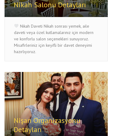
Nikah Salonu Detayları
Nikah Daveti Nikah sonrası yemek, aile
daveti veya özel kutlamalarınız için modern
ve konforlu salon seçenekleri sunuyoruz.
Misafirleriniz için keyifli bir davet deneyimi
hazırlıyoruz.
Nişan Organizasyonu
Detayları