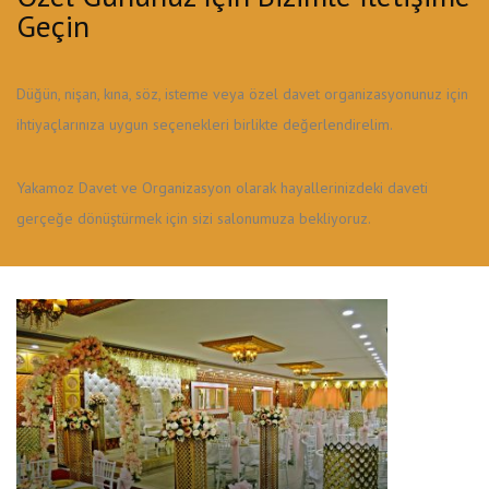
Geçin
Düğün, nişan, kına, söz, isteme veya özel davet organizasyonunuz için
ihtiyaçlarınıza uygun seçenekleri birlikte değerlendirelim.
Yakamoz Davet ve Organizasyon olarak hayallerinizdeki daveti
gerçeğe dönüştürmek için sizi salonumuza bekliyoruz.