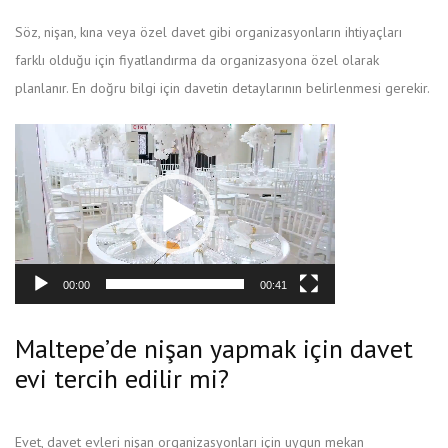
Söz, nişan, kına veya özel davet gibi organizasyonların ihtiyaçları
farklı olduğu için fiyatlandırma da organizasyona özel olarak
planlanır. En doğru bilgi için davetin detaylarının belirlenmesi gerekir.
Video
oynatıcı
00:00
00:41
Maltepe’de nişan yapmak için davet
evi tercih edilir mi?
Evet, davet evleri nişan organizasyonları için uygun mekan