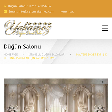
Düğün Salonu:
0 216 370 56 06
Email :
info@salonyakamoz.com
Kurumsal
ANA SAYFA
HIZMETLERIMIZ
Düğün Salonu
MENÜLER
HOMEPAGE
İSTANBUL DÜĞÜN SALONLARI
MALTEPE DAVET EVI | ŞIK
ORGANIZASYONLAR İÇIN YAKAMOZ DAVET
GALERI
BLOG
İLETIŞIM