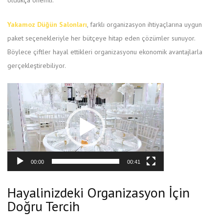
oldukça önemli.
Yakamoz Düğün Salonları
, farklı organizasyon ihtiyaçlarına uygun
paket seçenekleriyle her bütçeye hitap eden çözümler sunuyor.
Böylece çiftler hayal ettikleri organizasyonu ekonomik avantajlarla
gerçekleştirebiliyor.
Video
oynatıcı
00:00
00:41
Hayalinizdeki Organizasyon İçin
Doğru Tercih