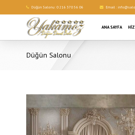
Düğün Salonu:
0 216 370 56 06
Email :
info@sal
ANA SAYFA
HI
Düğün Salonu