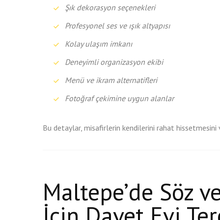
Şık dekorasyon seçenekleri
Profesyonel ses ve ışık altyapısı
Kolay ulaşım imkanı
Deneyimli organizasyon ekibi
Menü ve ikram alternatifleri
Fotoğraf çekimine uygun alanlar
Bu detaylar, misafirlerin kendilerini rahat hissetmesini
Maltepe’de Söz v
İçin Davet Evi Ter