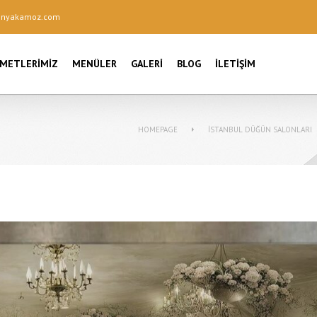
onyakamoz.com
ZMETLERIMIZ
MENÜLER
GALERI
BLOG
İLETIŞIM
HOMEPAGE
İSTANBUL DÜĞÜN SALONLARI