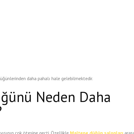
üğünlerinden daha pahalı hale gelebilmektedir.
üğünü Neden Daha
?
yışının çok ötesine geçti. Özellikle
Maltepe düğün salonları
aras