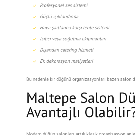
Profesyonel ses sistemi
Güçlü ışıklandırma
Hava şartlarına karşı tente sistemi
Isıtıcı veya soğutma ekipmanları
Dışarıdan catering hizmeti
Ek dekorasyon maliyetleri
Bu nedenle kır düğünü organizasyonları bazen salon d
Maltepe Salon D
Avantajlı Olabilir
Modern düğün salonları artık klasik organizasyon anla