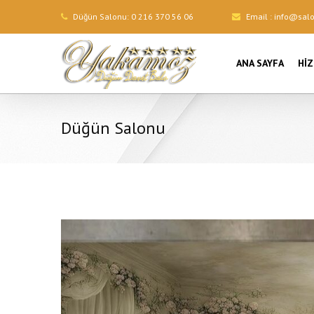
Düğün Salonu:
0 216 370 56 06
Email :
info@sal
ANA SAYFA
HI
Düğün Salonu