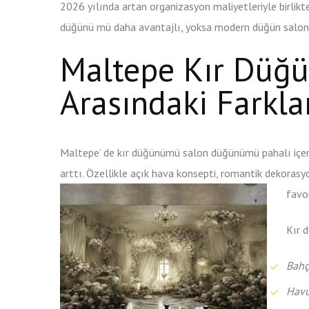
2026 yılında artan organizasyon maliyetleriyle birlikt
düğünü mü daha avantajlı, yoksa modern düğün salonl
Maltepe Kır Düğ
Arasındaki Farkla
Maltepe’ de kır düğünümü salon düğünümü pahalı içeriği
arttı. Özellikle açık hava konsepti, romantik dekorasy
favor
Kır d
Bahç
Havu