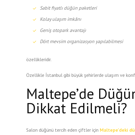
Sabit fiyatlı düğün paketleri
Kolay ulaşım imkânı
Geniş otopark avantajı
Dört mevsim organizasyon yapılabilmesi
özellikleridir.
Özellikle İstanbul gibi büyük şehirlerde ulaşım ve kon
Maltepe’de Düğün
Dikkat Edilmeli?
Salon düğünü tercih eden çiftler için
Maltepe’deki dü