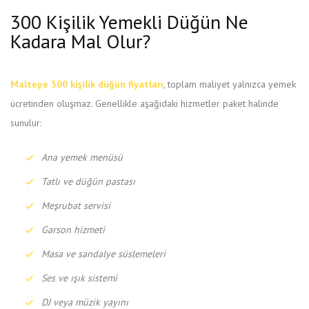
300 Kişilik Yemekli Düğün Ne
Kadara Mal Olur?
Maltepe 300 kişilik düğün fiyatları
, toplam maliyet yalnızca yemek
ücretinden oluşmaz. Genellikle aşağıdaki hizmetler paket halinde
sunulur:
Ana yemek menüsü
Tatlı ve düğün pastası
Meşrubat servisi
Garson hizmeti
Masa ve sandalye süslemeleri
Ses ve ışık sistemi
DJ veya müzik yayını