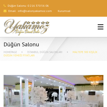
Düğün Salonu:
0 216 370 56 06
Email :
info@salonyakamoz.com
Kurumsal
ANA SAYFA
HIZMETLERIMIZ
Düğün Salonu
MENÜLER
HOMEPAGE
İSTANBUL DÜĞÜN SALONLARI
MALTEPE 300 KIŞILIK
DÜĞÜN YEMEĞI FIYATLARI
GALERI
BLOG
İLETIŞIM