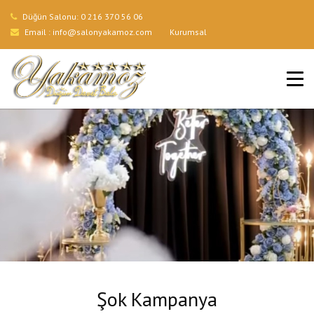
Düğün Salonu:
0 216 370 56 06
Email :
info@salonyakamoz.com
Kurumsal
ANA SAYFA
HIZMETLERIMIZ
MENÜLER
GALERI
BLOG
İLETIŞIM
Şok Kampanya