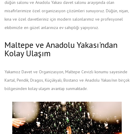
düğün salonu ve Anadolu Yakası davet salonu arayışında olan
misafirlerimize özel organizasyon çözümleri sunuyoruz. Düğün, nişan,
kına ve özel davetleriniz için modern salonlarımız ve profesyonel
ekibimizle en güzel anlarınıza ev sahipliği yapıyoruz.
Maltepe ve Anadolu Yakası'ndan
Kolay Ulaşım
Yakamoz Davet ve Organizasyon, Maltepe Cevizli konumu sayesinde
Kartal, Pendik, Dragos, Küçükyalı, Bostancı ve Anadolu Yakası'nın birçok
bölgesinden kolay ulaşım avantajı sunmaktadır.