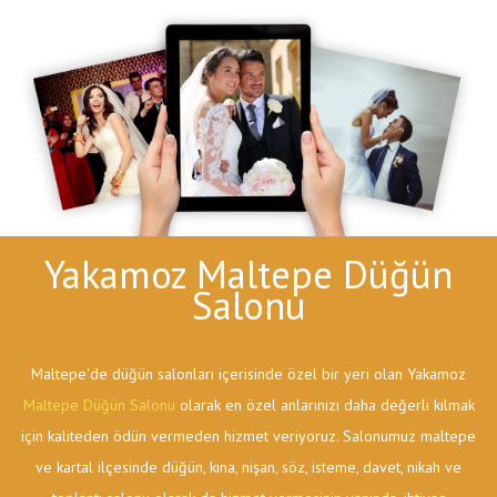
Yakamoz Maltepe Düğün
Salonu
Maltepe'de düğün salonları içerisinde özel bir yeri olan Yakamoz
Maltepe Düğün Salonu
olarak en özel anlarınızı daha değerli kılmak
için kaliteden ödün vermeden hizmet veriyoruz. Salonumuz maltepe
ve kartal ilçesinde düğün, kına, nişan, söz, isteme, davet, nikah ve