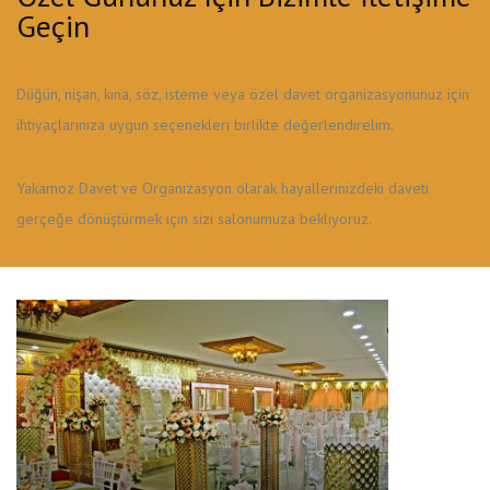
Geçin
Düğün, nişan, kına, söz, isteme veya özel davet organizasyonunuz için
ihtiyaçlarınıza uygun seçenekleri birlikte değerlendirelim.
Yakamoz Davet ve Organizasyon olarak hayallerinizdeki daveti
gerçeğe dönüştürmek için sizi salonumuza bekliyoruz.