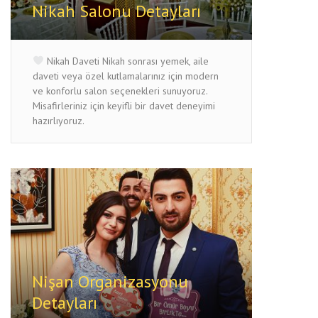
Nikah Salonu Detayları
Nikah Daveti Nikah sonrası yemek, aile
daveti veya özel kutlamalarınız için modern
ve konforlu salon seçenekleri sunuyoruz.
Misafirleriniz için keyifli bir davet deneyimi
hazırlıyoruz.
Nişan Organizasyonu
Detayları