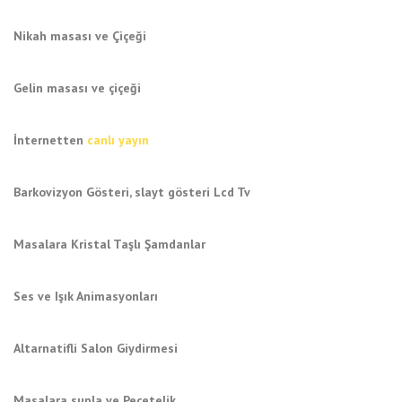
Nikah masası ve Çiçeği
Gelin masası ve çiçeği
İnternetten
canlı yayın
Barkovizyon Gösteri, slayt gösteri Lcd Tv
Masalara Kristal Taşlı Şamdanlar
Ses ve Işık Animasyonları
Altarnatifli Salon Giydirmesi
Masalara supla ve Peçetelik