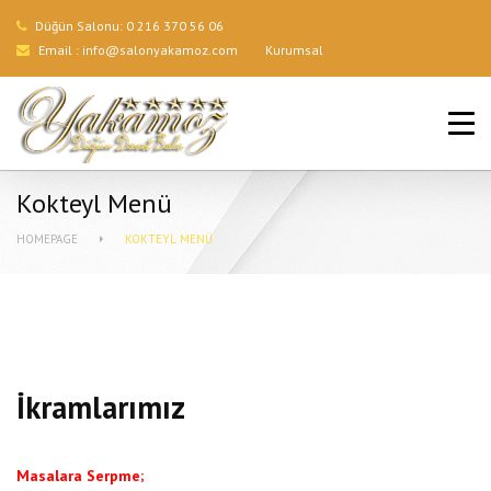
Düğün Salonu:
0 216 370 56 06
Email :
info@salonyakamoz.com
Kurumsal
ANA SAYFA
HIZMETLERIMIZ
Kokteyl Menü
MENÜLER
HOMEPAGE
KOKTEYL MENÜ
GALERI
BLOG
İLETIŞIM
İkramlarımız
Masalara Serpme;