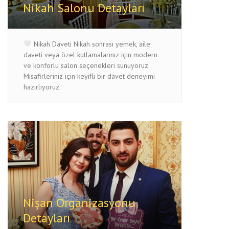
Nikah Salonu Detayları
Nikah Daveti Nikah sonrası yemek, aile
daveti veya özel kutlamalarınız için modern
ve konforlu salon seçenekleri sunuyoruz.
Misafirleriniz için keyifli bir davet deneyimi
hazırlıyoruz.
Nişan Organizasyonu
Detayları