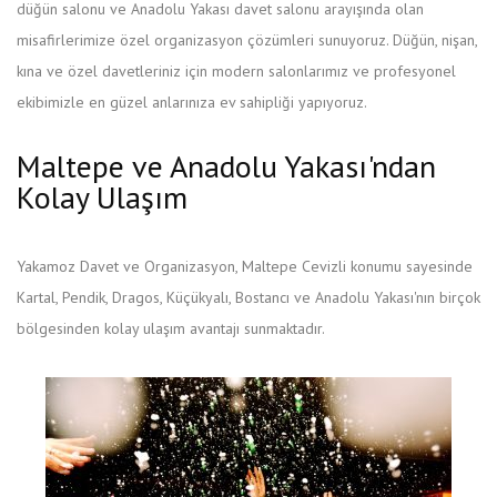
düğün salonu ve Anadolu Yakası davet salonu arayışında olan
misafirlerimize özel organizasyon çözümleri sunuyoruz. Düğün, nişan,
kına ve özel davetleriniz için modern salonlarımız ve profesyonel
ekibimizle en güzel anlarınıza ev sahipliği yapıyoruz.
Maltepe ve Anadolu Yakası'ndan
Kolay Ulaşım
Yakamoz Davet ve Organizasyon, Maltepe Cevizli konumu sayesinde
Kartal, Pendik, Dragos, Küçükyalı, Bostancı ve Anadolu Yakası'nın birçok
bölgesinden kolay ulaşım avantajı sunmaktadır.