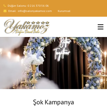
Düğün Salonu:
0 216 370 56 06
Email :
info@salonyakamoz.com
Kurumsal
ANA SAYFA
HIZMETLERIMIZ
MENÜLER
GALERI
BLOG
İLETIŞIM
Şok Kampanya