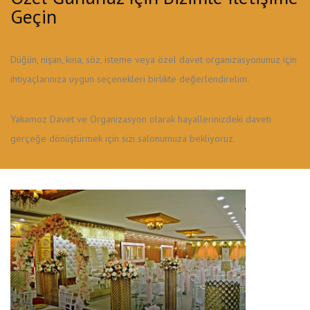
Geçin
Düğün, nişan, kına, söz, isteme veya özel davet organizasyonunuz için
ihtiyaçlarınıza uygun seçenekleri birlikte değerlendirelim.
Yakamoz Davet ve Organizasyon olarak hayallerinizdeki daveti
gerçeğe dönüştürmek için sizi salonumuza bekliyoruz.