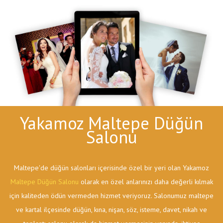
Yakamoz Maltepe Düğün
Salonu
Maltepe'de düğün salonları içerisinde özel bir yeri olan Yakamoz
Maltepe Düğün Salonu
olarak en özel anlarınızı daha değerli kılmak
için kaliteden ödün vermeden hizmet veriyoruz. Salonumuz maltepe
ve kartal ilçesinde düğün, kına, nişan, söz, isteme, davet, nikah ve