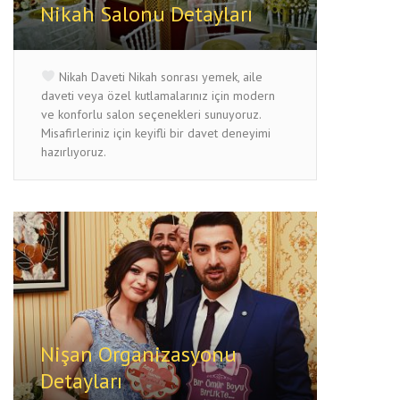
Nikah Salonu Detayları
Nikah Daveti Nikah sonrası yemek, aile
daveti veya özel kutlamalarınız için modern
ve konforlu salon seçenekleri sunuyoruz.
Misafirleriniz için keyifli bir davet deneyimi
hazırlıyoruz.
Nişan Organizasyonu
Detayları