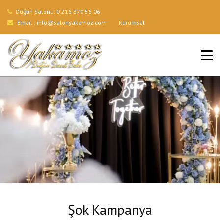
Düğün Salonu:
0 216 370 56 06
Email :
info@salonyakamoz.com
Kurumsal
ANA SAYFA
HIZMETLERIMIZ
MENÜLER
GALERI
BLOG
İLETIŞIM
Şok Kampanya