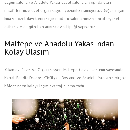
düğün salonu ve Anadolu Yakası davet salonu arayışında olan
misafirlerimize özel organizasyon çözümleri sunuyoruz. Düğün, nişan,
kına ve özel davetleriniz için modern salonlarımız ve profesyonel
ekibimizle en güzel anlarınıza ev sahipliği yapıyoruz.
Maltepe ve Anadolu Yakası'ndan
Kolay Ulaşım
Yakamoz Davet ve Organizasyon, Maltepe Cevizli konumu sayesinde
Kartal, Pendik, Dragos, Küçükyalı, Bostancı ve Anadolu Yakası'nın birçok
bölgesinden kolay ulaşım avantajı sunmaktadır.