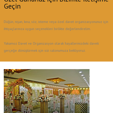
Geçin
Düğün, nişan, kına, söz, isteme veya özel davet organizasyonunuz için
ihtiyaçlarınıza uygun seçenekleri birlikte değerlendirelim.
Yakamoz Davet ve Organizasyon olarak hayallerinizdeki daveti
gerçeğe dönüştürmek için sizi salonumuza bekliyoruz.