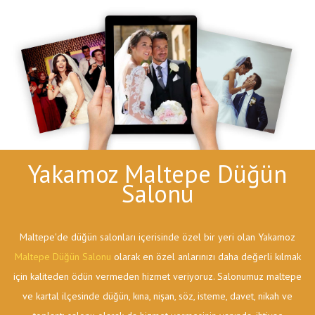
Yakamoz Maltepe Düğün
Salonu
Maltepe'de düğün salonları içerisinde özel bir yeri olan Yakamoz
Maltepe Düğün Salonu
olarak en özel anlarınızı daha değerli kılmak
için kaliteden ödün vermeden hizmet veriyoruz. Salonumuz maltepe
ve kartal ilçesinde düğün, kına, nişan, söz, isteme, davet, nikah ve