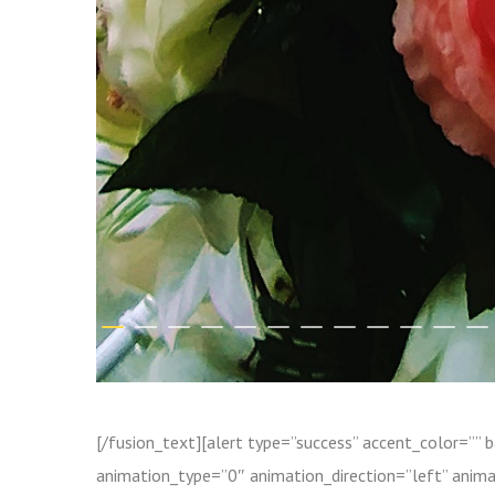
[/fusion_text][alert type=”success” accent_color=””
animation_type=”0″ animation_direction=”left” anima