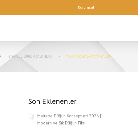
Kurumsal
İSTANBUL DÜĞÜN SALONLARI
YAKAMOZ GALA FOTO GALERI
Son Eklenenler
Maltepe Düğün Konseptleri 2026 |
Modern ve Şık Düğün Fikri