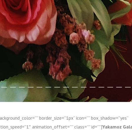
 background_color=”” border_size=”1px” icon=”” box_shadow=”yes”
tion_speed=”1″ animation_offset=”” class=”” id=””]
Yakamoz Gala