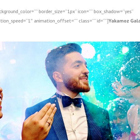
background_color=”” border_size=”1px” icon=”” box_shadow=”yes”
tion_speed=”1″ animation_offset=”” class=”” id=””]
Yakamoz Gala