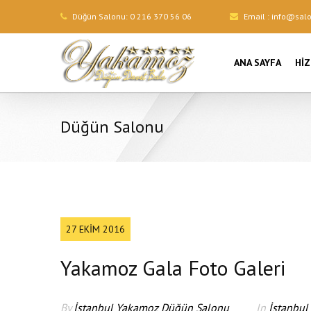
Düğün Salonu:
0 216 370 56 06
Email :
info@sal
ANA SAYFA
HI
Düğün Salonu
27 EKIM 2016
Yakamoz Gala Foto Galeri
By
İstanbul Yakamoz Düğün Salonu
In
İstanbul