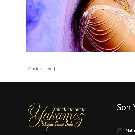
[/fusion_text]
Son 
Malt