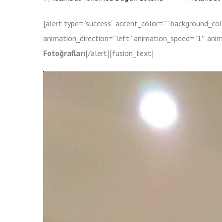
[alert type=”success” accent_color=”” background_co
animation_direction=”left” animation_speed=”1″ anima
Fotoğrafları
[/alert][fusion_text]