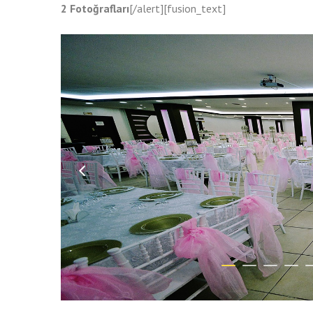
2 Fotoğrafları
[/alert][fusion_text]