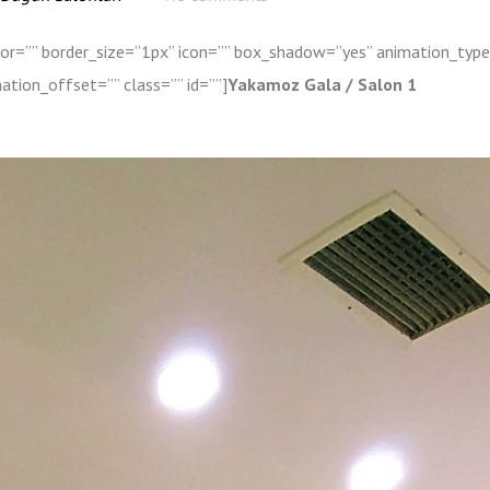
lor=”” border_size=”1px” icon=”” box_shadow=”yes” animation_typ
tion_offset=”” class=”” id=””]
Yakamoz Gala / Salon 1