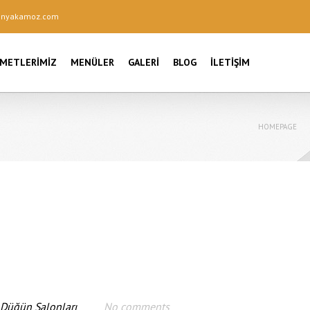
onyakamoz.com
ZMETLERIMIZ
MENÜLER
GALERI
BLOG
İLETIŞIM
HOMEPAGE
 Düğün Salonları
No comments