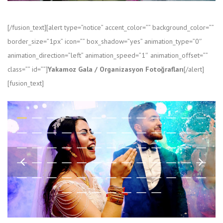
[/fusion_text][alert type=”notice” accent_color=”” background_color=””
border_size=”1px” icon=”” box_shadow=”yes” animation_type=”0″
animation_direction=”left” animation_speed=”1″ animation_offset=””
class=”” id=””]
Yakamoz Gala / Organizasyon Fotoğrafları
[/alert]
[fusion_text]