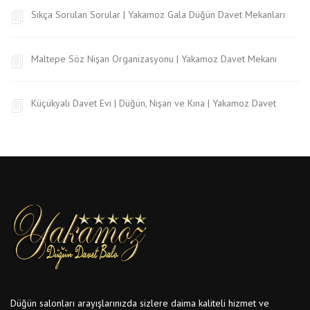
Sıkça Sorulan Sorular | Yakamoz Gala Düğün Davet Mekanları
Maltepe Söz Nişan Organizasyonu | Yakamoz Davet Mekanı
Küçükyalı Davet Evi | Düğün, Nişan ve Kına | Yakamoz Davet
Düğün salonları arayışlarınızda sizlere daima kaliteli hizmet ve