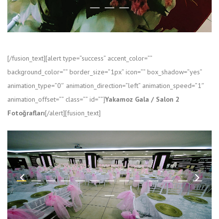
[/fusion_text][alert type=”success” accent_color=””
background_color=”” border_size=”1px” icon=”” box_shadow=”yes”
animation_type=”0″ animation_direction=”left” animation_speed=”1″
animation_offset=”” class=”” id=””]
Yakamoz Gala / Salon 2
Fotoğrafları
[/alert][fusion_text]