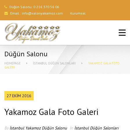
Düğün Salonu:
0 216 370 56 06
Email :
info@salonyakamoz.com
Kurumsal
ANA SAYFA
HIZMETLERIMIZ
Düğün Salonu
MENÜLER
HOMEPAGE
İSTANBUL DÜĞÜN SALONLARI
YAKAMOZ GALA FOTO
GALERI
GALERI
BLOG
27 EKIM 2016
İLETIŞIM
Yakamoz Gala Foto Galeri
By
İstanbul Yakamoz Düğün Salonu
In
İstanbul Düğün Salonları