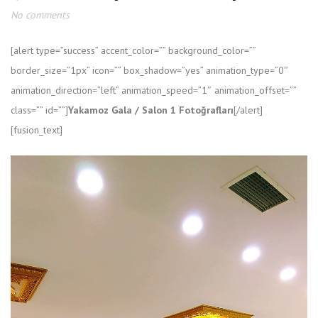
No comments
[alert type=”success” accent_color=”” background_color=””
border_size=”1px” icon=”” box_shadow=”yes” animation_type=”0″
animation_direction=”left” animation_speed=”1″ animation_offset=””
class=”” id=””]
Yakamoz Gala / Salon 1 Fotoğrafları
[/alert]
[fusion_text]