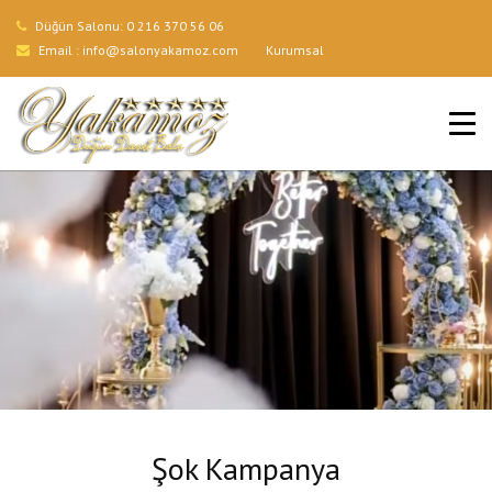
Düğün Salonu:
0 216 370 56 06
Email :
info@salonyakamoz.com
Kurumsal
ANA SAYFA
HIZMETLERIMIZ
MENÜLER
GALERI
BLOG
İLETIŞIM
Şok Kampanya