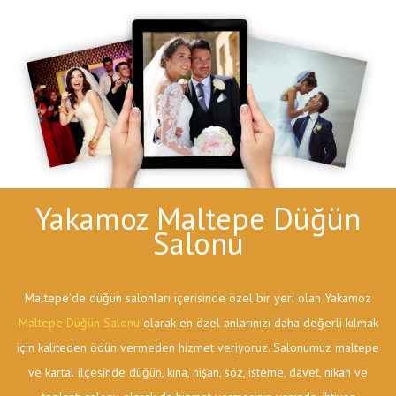
Yakamoz Maltepe Düğün
Salonu
Maltepe'de düğün salonları içerisinde özel bir yeri olan Yakamoz
Maltepe Düğün Salonu
olarak en özel anlarınızı daha değerli kılmak
için kaliteden ödün vermeden hizmet veriyoruz. Salonumuz maltepe
ve kartal ilçesinde düğün, kına, nişan, söz, isteme, davet, nikah ve