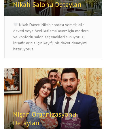
Nikah Salonu Detayları
Nikah Daveti Nikah sonrası yemek, aile
daveti veya özel kutlamalarınız için modern
ve konforlu salon seçenekleri sunuyoruz.
Misafirleriniz için keyifli bir davet deneyimi
hazırlıyoruz.
Nişan Organizasyonu
Detayları