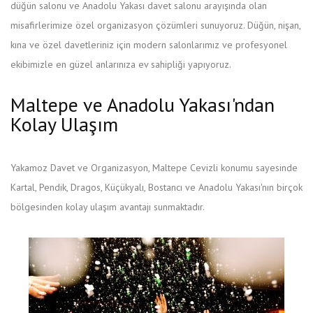
düğün salonu ve Anadolu Yakası davet salonu arayışında olan
misafirlerimize özel organizasyon çözümleri sunuyoruz. Düğün, nişan,
kına ve özel davetleriniz için modern salonlarımız ve profesyonel
ekibimizle en güzel anlarınıza ev sahipliği yapıyoruz.
Maltepe ve Anadolu Yakası'ndan
Kolay Ulaşım
Yakamoz Davet ve Organizasyon, Maltepe Cevizli konumu sayesinde
Kartal, Pendik, Dragos, Küçükyalı, Bostancı ve Anadolu Yakası'nın birçok
bölgesinden kolay ulaşım avantajı sunmaktadır.