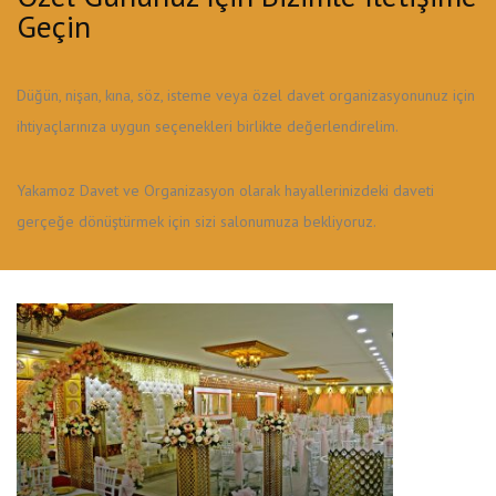
Geçin
Düğün, nişan, kına, söz, isteme veya özel davet organizasyonunuz için
ihtiyaçlarınıza uygun seçenekleri birlikte değerlendirelim.
Yakamoz Davet ve Organizasyon olarak hayallerinizdeki daveti
gerçeğe dönüştürmek için sizi salonumuza bekliyoruz.