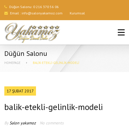
Düğün Salonu:
0 216 370 56 06
Email :
info@salonyakamoz.com
Kurumsal
ANA SAYFA
HIZMETLERIMIZ
Düğün Salonu
MENÜLER
HOMEPAGE
BALIK-ETEKLI-GELINLIK-MODELI
GALERI
BLOG
17 ŞUBAT 2017
İLETIŞIM
balik-etekli-gelinlik-modeli
By
Salon yakamoz
No comments