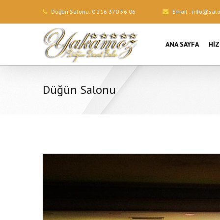
Düğün Salonu:
0 216 370 56 06
Email :
info@sal
ANA SAYFA
HI
Düğün Salonu