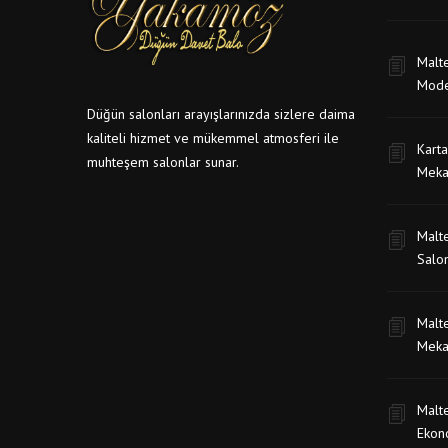
Malt
Mode
Düğün salonları arayışlarınızda sizlere daima
kaliteli hizmet ve mükemmel atmosferi ile
Karta
muhteşem salonlar sunar.
Meka
Malte
Salon
Malte
Meka
Malt
Ekon