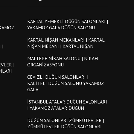
KARTAL YEMEKLI DÜĞÜN SALONLARI |
AKAMOZ
YAKAMOZ GALA DÜĞÜN SALONU
KARTAL NIŞAN MEKANLARI | KARTAL
 |
NIŞAN MEKANI | KARTAL NIŞAN
MALTEPE NIKAH SALONU | NIKAH
VLER |
ORGANIZASYONU
NLARI
CEVIZLI DÜĞÜN SALONLARI |
KALITELI DÜĞÜN SALONU YAKAMOZ
GALA
İSTANBUL ATALAR DÜĞÜN SALONLARI
| YAKAMOZ ATALAR DÜĞÜN
DÜĞÜN SALONLARI ZÜMRÜTEVLER |
ZÜMRÜTEVLER DÜĞÜN SALONLARI