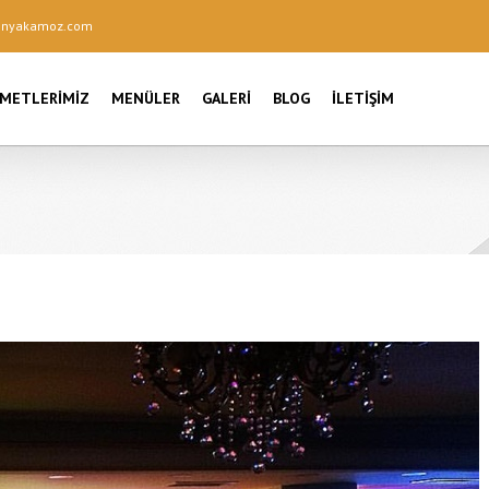
onyakamoz.com
ZMETLERIMIZ
MENÜLER
GALERI
BLOG
İLETIŞIM