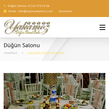
Düğün Salonu:
0 216 370 56 06
Email :
info@salonyakamoz.com
Kurumsal
ANA SAYFA
HIZMETLERIMIZ
Düğün Salonu
MENÜLER
HOMEPAGE
KAYIŞDAĞI DÜĞÜN SALONLARI
GALERI
BLOG
İLETIŞIM