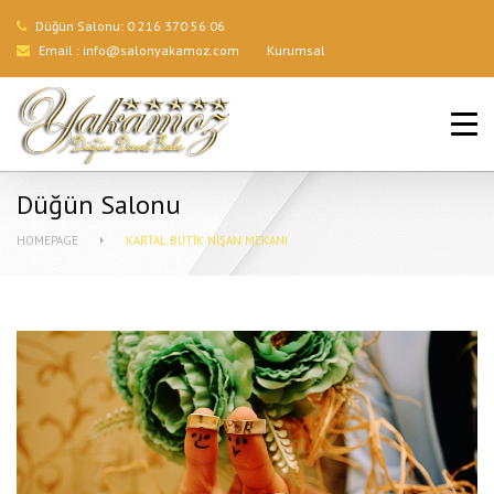
Düğün Salonu:
0 216 370 56 06
Email :
info@salonyakamoz.com
Kurumsal
ANA SAYFA
HIZMETLERIMIZ
Düğün Salonu
MENÜLER
HOMEPAGE
KARTAL BUTIK NIŞAN MEKANI
GALERI
BLOG
İLETIŞIM