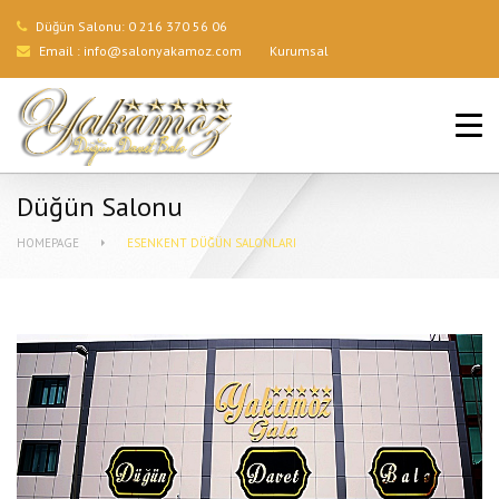
Düğün Salonu:
0 216 370 56 06
Email :
info@salonyakamoz.com
Kurumsal
ANA SAYFA
HIZMETLERIMIZ
Düğün Salonu
MENÜLER
HOMEPAGE
ESENKENT DÜĞÜN SALONLARI
GALERI
BLOG
İLETIŞIM