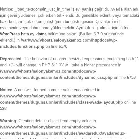
Notice
: _load_textdomain_just_in_time işlevi
yanlış
çağrıldı.
Avada
alan adı
için çeviri yüklemesi çok erken tetiklendi. Bu genellikle eklenti veya temadaki
bazı kodların çok erken çalıştığının bir göstergesidir. Çeviriler
init
eyleminde veya daha sonra yüklenmelidir. Ayrıntılı bilgi almak için lütfen
WordPress hata ayıklama
bölümüne bakın. (Bu ileti 6.7.0 sürümünde
eklendi.) in
/var/www/vhosts/salonyakamoz.com/httpdocs/wp-
includes/functions.php
on line
6170
Deprecated
: The behavior of unparenthesized expressions containing both '.'
and '+'/'-' will change in PHP 8: '+'/'-' will take a higher precedence in
/var/www/vhosts/salonyakamoz.com/httpdocs/wp-
content/themes/dugunsalonları/includes/dynamic_css.php
on line
6753
Notice
: A non well formed numeric value encountered in
/var/www/vhosts/salonyakamoz.com/httpdocs/wp-
content/themes/dugunsalonları/includes/class-avada-layout.php
on line
528
Warning
: Creating default object from empty value in
/var/www/vhosts/salonyakamoz.com/httpdocs/wp-
content/themes/dugunsalonları/includes/avadaredux/avadaredux-