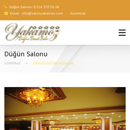
Düğün Salonu:
0 216 370 56 06
Email :
info@salonyakamoz.com
Kurumsal
ANA SAYFA
HIZMETLERIMIZ
Düğün Salonu
MENÜLER
HOMEPAGE
DRAGOS DÜĞÜN SALONLARI
GALERI
BLOG
İLETIŞIM