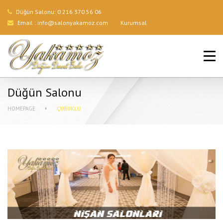
Düğün Salonu:
0 216 370 56 06
Email :
info@salonyakamoz.com
Kurumsal
ANA SAYFA
HIZMETLERIMIZ
Düğün Salonu
MENÜLER
HOMEPAGE
ÇUBUKLU
GALERI
BLOG
İLETIŞIM